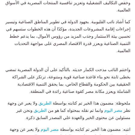
وخفض التكاليف التشغيلية وتعزيز تنافسية المنتجات المصرية في الأسواق
العالمية.
كما أشاد نائب القليوبية. بجهود الدولة في تطوير المناطق الصناعية وتيسير
إجراءات إقامة المشروعات الجديدة، مؤكدًا أن هذه الخطوات ستسهم في
تحسين بيئة الاستثمار وجذب المزيد من رؤوس الأموال، بما يدعم خطط
التنمية الصناعية ويعزز قدرة الاقتصاد المصري على مواجهة التحديات
العالمية.
واختتم النائب مدحت الكمار حديثه. بالتأكيد على أن الدولة المصرية تمضي
بخطى ثابتة نحو بناء قاعدة صناعية قوية ومتنوعة، ترتكز على الشراكة
الحقيقية بين الحكومة والقطاع الخاص، بما يحقق التنمية الاقتصادية
الشاملة ويعزز مكانة مصر كقوة صناعية رائدة في المنطقة.
ملحوظة: مضمون هذا الخبر تم كتابته بواسطة
الطريق
ولا يعبر عن وجهة
نظر
مصر اليوم
وانما تم نقله بمحتواه كما هو من
الطريق
ونحن غير
مسئولين عن محتوى الخبر والعهدة علي المصدر السابق ذكرة.
انتبه: مضمون هذا الخبر تم كتابته بواسطة
مصر اليوم
ولا يعبر عن وجهة