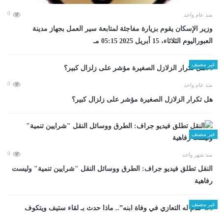
0
منذ عام واحد
وزير الإسكان يقوم بزيارة مفاجئة لمتابعة سير العمل بجهاز مدينة
العبوراليوم الثلاثاء، 15 أبريل 2025 05:15 مـ
غير مصنف
0
منذ عام واحد
هل تكرار الزلازل الصغيرة مؤشر على زلزال كبير؟
غير مصنف
0
منذ شهر واحد
​النقل تطلق فيديو جراف: الطرق ووسائل النقل "شرايين تنمية" وليست
رفاهية
غير مصنف