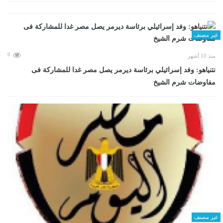
غير مصنف
0
منذ 10 أشهر
نتنياهو: وفد إسرائيلي برئاسة ديرمر يصل مصر غدا للمشاركة فى
مفاوضات شرم الشيخ
غير مصنف