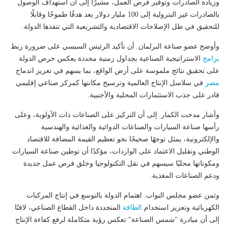
وزيادة الصادرات وتوفير فرص العمل، مشيرًا إلى أن استهداف الوصول
بالصادرات غير البترولية إلى 100 مليار دولار يعد هدفًا طموحًا وقابلًا
للتحقيق في ظل الإصلاحات الاقتصادية والتشريعية التي تنفذها الدولة.
وأوضح عضو صناعة البرلمان. أن تأكيد الرئيس السيسي على ضرورة ربط
برامج
الاستراتيجية الصناعية بجداول زمنية محددة يعكس حرص الدولة
على تحقيق نتائج ملموسة على أرض الواقع، بما يسهم في تعزيز اندماج
مصر
في سلاسل الإنتاج العالمية وترسيخ مكانتها كمركز صناعي إقليمي
قادر على جذب الاستثمارات المحلية والأجنبية.
وأشار مدحت الكمار. إلى أن التركيز على الصناعات ذات الأولوية، وعلى
رأسها صناعة السيارات والصناعات الدوائية والغذائية والهندسية
والإلكترونية، يمثل توجهًا صحيحًا نحو تعظيم القيمة المضافة للاقتصاد
الوطني وتقليل الاعتماد على الواردات، مؤكدًا أن توطين صناعة السيارات
ومكوناتها محليًا سيسهم في نقل التكنولوجيا وخلق فرص عمل جديدة
ودعم الصناعات المغذية.
وثمن عضو مجلس النواب. اهتمام الدولة بالتوسع في إنتاج المركبات
الكهربائية وتعزيز استخدام
الطاقة
المتجددة داخل القطاع الصناعي، لافتًا
إلى أن مبادرة "شمس الصناعة" تعكس رؤية متكاملة لرفع كفاءة الإنتاج