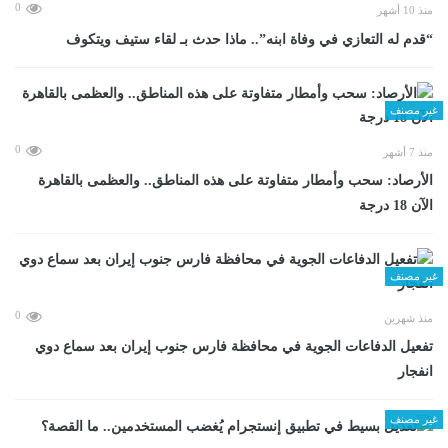
0
منذ 10 أشهر
“قدم له التعازي في وفاة ابنه”.. ماذا حدث بـ لقاء ستيف ويتكوف
غير مصنف
0
منذ 7 أشهر
الأرصاد: سحب وأمطار متفاوتة على هذه المناطق.. والعظمى بالقاهرة
الآن 18 درجة
غير مصنف
0
منذ شهرين
تفعيل الدفاعات الجوية في محافظة فارس جنوب إيران بعد سماع دوي
انفجار
غير مصنف