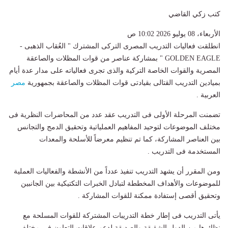
كتب زكي القاضي
الأربعاء، 08 يوليو 2026 10:02 ص
انطلقت فعاليات التدريب المصرى التركى المشترك " العُقاب الذهبى -
GOLDEN EAGLE " بمشاركة عناصر من قوات المظلات والصاعقة
المصرية والقوات الخاصة التركية والذى تجرى فعالياته على مدار عدة أيام
بميادين التدريب القتالى بقيادتى قوات المظلات والصاعقة بجمهورية
مصر
العربية .
تضمنت المرحلة الأولى فى التدريب عقد عدد من المحاضرات النظرية فى
مختلف الموضوعات لتوحيد المفاهيم العملياتية وتحقيق الدمج والتجانس
بين العناصر المشاركة، كما تم تنظيم معرضاً للأسلحة والمعدات
المستخدمة فى التدريب .
ومن المقرر أن يشهد التدريب تنفيذ عدداً من الأنشطة والفعاليات العملية
للموضوعات والأهداف المخططة لتبادل الخبرات التكتيكية بين الجانبين
وتحقيق أقصى إستفادة ممكنة للقوات المشاركة .
يأتى التدريب فى إطار خطة التدريبات المشتركة للقوات المسلحة مع
نظائرها من الدول الشقيقة والصديقة لدعم علاقات التعاون فى مختلف