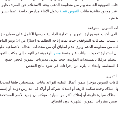
اقات التموينية الخاصة بهم من منظومة الدعم، وعند الاستعلام عن الصرف ظهر
 غير موجود بقاعدة بيانات
التموين
نتيجة
دخول الأبناء مدارس خاصة "مما يشير ا
دعم .
ات التموين المتوقفة
الذى أكدت فيه وزارة التموين والتجارة الداخلية حرصها الكامل على ضمان حق
المواطنين في التظلم، بسبب البطاقات المتوقفة، حيث تمت إتاحة التظلمات اعتبارً
ده من منظومة الدعم ويرى عدم انطباق أي من محددات العدالة الاجتماعية علي
ل استمارة تحديث البيانات عبر منصة
مصر
الرقمية، ثم التوجه إلى مكتب التمو
لتظلم مرفقًا بالمستندات المؤيدة، حيث تتولى مديريات التموين فحص جميع
ط المنظمة، واتخاذ ما يلزم من إجراءات في ضوء نتائج الفحص.
التموين
قات التموين مؤخرا ضمن أعمال التنقية لقواعد بيانات المستحقين طبقا لمحدد
نها امتلاك وحدة سكنية فارهة أو امتلاك شركة أو أولاد فى مدارس دولية أو إستير
امتلاك سيارة فارهة أو إمتلاك أكثر من سيارة، مؤكده أن جميع الأسر المستحقة
من مقررات التموين الشهرية دون انقطاع.