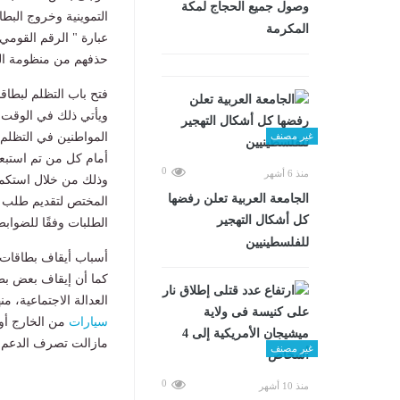
وصول جميع الحجاج لمكة
التموينية وخروج البط
المكرمة
عبارة " الرقم القومي
حذفهم من منظومة ال
فتح باب التظلم لبطاق
ويأتي ذلك في الوقت 
غير مصنف
أمام كل من تم استبعا
0
منذ 6 أشهر
وذلك من خلال استكما
الجامعة العربية تعلن رفضها
المختص لتقديم طلب ا
كل أشكال التهجير
الطلبات وفقًا للضواب
للفلسطينيين
أسباب أيقاف بطاقات 
كما أن إيقاف بعض بطا
العدالة الاجتماعية، م
سيارات
من الخارج أو 
مازالت تصرف الدعم ض
غير مصنف
0
منذ 10 أشهر