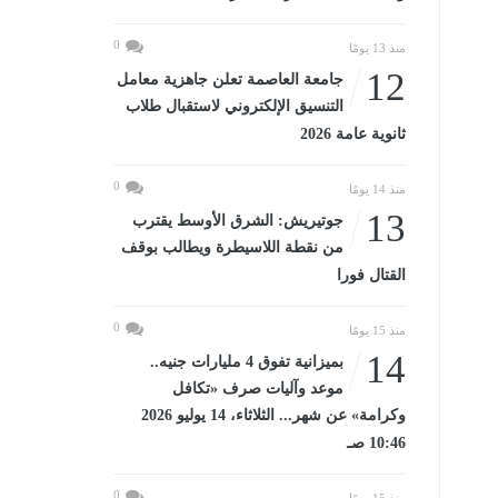
0
منذ 13 يومًا
12
جامعة العاصمة تعلن جاهزية معامل
التنسيق الإلكتروني لاستقبال طلاب
ثانوية عامة 2026
0
منذ 14 يومًا
13
جوتيريش: الشرق الأوسط يقترب
من نقطة اللاسيطرة ويطالب بوقف
القتال فورا
0
منذ 15 يومًا
14
بميزانية تفوق 4 مليارات جنيه..
موعد وآليات صرف «تكافل
وكرامة» عن شهر... الثلاثاء، 14 يوليو 2026
10:46 صـ
0