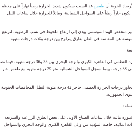
لأرصاد الجوية أن
طقس
غد السبت سيكون شديد الحرارة رطباً نهاراً على معظم
ا يكون حاراً رطباً على السواحل الشمالية، ومائلاً للحرارة خلال ساعات الليل
ثير منخفض الهند الموسمي يؤدي إلى ارتفاع ملحوظ في نسب الرطوبة، لترتفع
سة عن المقاسة في الظل بفارق يتراوح بين درجة وثلاث درجات مئوية.
عة
وتتراوح درجات الحرارة العظمى في القاهرة الكبرى والوجه البحري بين 35 و36 درجة مئوية، في
الحرارة المحسوسة إلى 38 درجة، بينما تسجل السواحل الشمالية نحو 29 درجة مئوية مع طقس حار
وفي جنوب الصعيد، تتجاوز درجات الحرارة العظمى حاجز 42 درجة مئوية، لتظل المحافظات الجنوبية
وى الجمهورية.
تقطعة
بورة مائية خلال ساعات الصباح الأولى على بعض الطرق الزراعية والسريعة
 المائية، خاصة المؤدية من وإلى القاهرة الكبرى والوجه البحري والسواحل