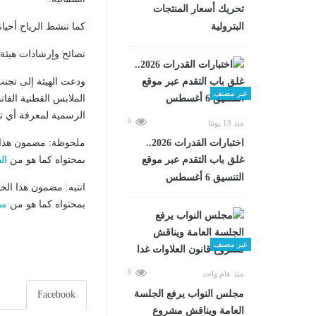
تحريك أسعار المنتجات
البترولية
كما تنشط الرياح أحيا
نصائح وإرشادات هيئة 
ودعت الهيئة إلى تجن
غير مصنف
الملابس القطنية الفات
الرسمية لمعرفة أي ت
0
منذ 13 يومًا
اختبارات القدرات 2026..
ملحوظة: مضمون هذا ا
غلق باب التقدم عبر موقع
بمحتواه كما هو من
ال
التنسيق 6 أغسطس
انتبه: مضمون هذا الخ
بمحتواه كما هو من
مص
غير مصنف
0
منذ عام واحد
مجلس النواب يرفع الجلسة
Facebook
العامة ويناقش مشروع