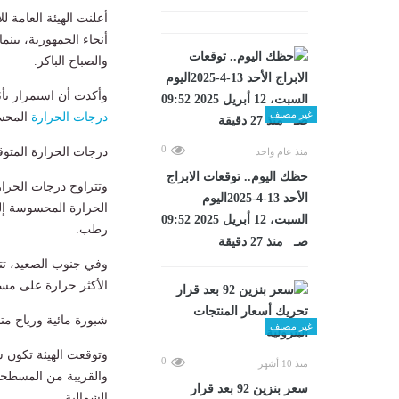
أعلنت الهيئة العامة ل
أنحاء الجمهورية، بينم
والصباح الباكر.
وأكدت أن استمرار تأ
غير مصنف
درجات الحرارة
المحسو
0
درجات الحرارة المتوق
منذ عام واحد
حظك اليوم.. توقعات الابراج
الأحد 13-4-2025اليوم
السبت، 12 أبريل 2025 09:52
رطب.
صـ منذ 27 دقيقة
الأكثر حرارة على مست
شبورة مائية ورياح م
غير مصنف
وتوقعت الهيئة تكون ش
0
منذ 10 أشهر
والقريبة من المسطحات
سعر بنزين 92 بعد قرار
الشمالية.