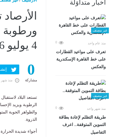
الارشيف
/
غير مصنف
أخبار متداوَلة
الأرصاد 
ورطوبة م
غير مصنف
4 يوليو 2026 04:47 صـ
0
منذ عام واحد
تعرف على مواعيد القطارات
على خط القاهرة الإسكندرية
0
والعكس
إنشر ف
مشاركة
منذ شهر 
غير مصنف
تستعد البلاد لاستقبا
الرطوبة ويزيد الإحسا
0
منذ شهر واحد
والظواهر الجوية الم
طريقة التظلم لإعادة بطاقة
الذروة.
التموين المتوقفة.. اعرف
أجواء شديدة الحرارة 
التفاصيل