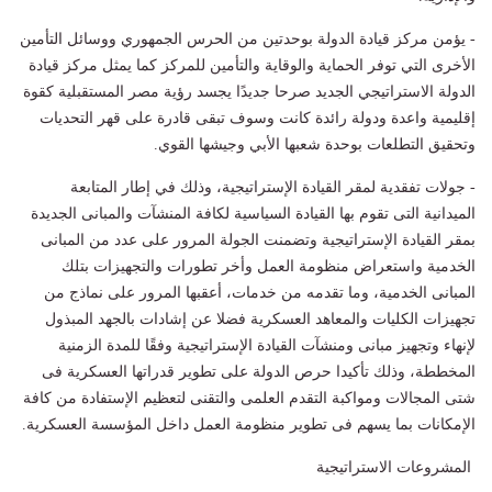
- يؤمن مركز قيادة الدولة بوحدتين من الحرس الجمهوري ووسائل التأمين
الأخرى التي توفر الحماية والوقاية والتأمين للمركز كما يمثل مركز قيادة
الدولة الاستراتيجي الجديد صرحا جديدًا يجسد رؤية مصر المستقبلية كقوة
إقليمية واعدة ودولة رائدة كانت وسوف تبقى قادرة على قهر التحديات
وتحقيق التطلعات بوحدة شعبها الأبي وجيشها القوي.
- جولات تفقدية لمقر القيادة الإستراتيجية، وذلك في إطار المتابعة
الميدانية التى تقوم بها القيادة السياسية لكافة المنشآت والمبانى الجديدة
بمقر القيادة الإستراتيجية وتضمنت الجولة المرور على عدد من المبانى
الخدمية واستعراض منظومة العمل وأخر تطورات والتجهيزات بتلك
المبانى الخدمية، وما تقدمه من خدمات، أعقبها المرور على نماذج من
تجهيزات الكليات والمعاهد العسكرية فضلا عن إشادات بالجهد المبذول
لإنهاء وتجهيز مبانى ومنشآت القيادة الإستراتيجية وفقًا للمدة الزمنية
المخططة، وذلك تأكيدا حرص الدولة على تطوير قدراتها العسكرية فى
شتى المجالات ومواكبة التقدم العلمى والتقنى لتعظيم الإستفادة من كافة
الإمكانات بما يسهم فى تطوير منظومة العمل داخل المؤسسة العسكرية.
المشروعات الاستراتيجية