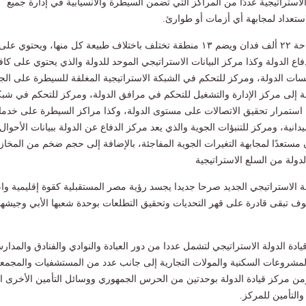
لاستراتيجية عددًا من المراكز التي تضمن السيطرة والانسيابية في إدارة جميع
تعداد لمجابهة أي أزمات أو طوارئ.
ويمتد المقر على مساحة ۲۲ ألف فدان ويضم ۱۳ منطقة تختلف باختلاف طبيعة كل منها، ويحتوي على
اع الدولة وكذا مركز البيانات الاستراتيجي الموحد للدولة والذي يحتوي على كاف
سات الدولة، ومركز للتحكم في الشبكة الاستراتيجية المغلقة للسيطرة على الجه
افة إلى مركز الإدارة والتشغيل للتحكم في مرافق الدولة، ومركز للتحكم في شب
 استمرار تحقيق الاتصالات على مستوى الدولة، وكذا مراكز السيطرة على خدم
دانية، ومركز للتنبؤات الجوية والذي يعد مركز الدفاع عن الدولة ببيانات الأحوال
ون مستعدًا لمجابهة التغيرات الجوية المفاجئة، بالإضافة إلى حجم ضخم من المخاز
دولة من السلع الاستراتيجية
لة الاستراتيجي الجديد صرحا جديدا يجسد رؤية مصر المستقبلية كقوة إقليمية وا
ف تبقى قادرة على قهر التحديات وتحقيق التطلعات بوحدة شعبها الأبي وجيشها
ادة الدولة الاستراتيجي لتشمل عددا من دور العبادة والنوادي والفنادق والمدار
المشروعات السكنية والمولات التجارية إلى جانب عدد من المستشفيات والمجمع
يؤمن مركز قيادة الدولة بوحدتين من الحرس الجمهوري ووسائل التأمين الأخرى ا
والتأمين للمركز.