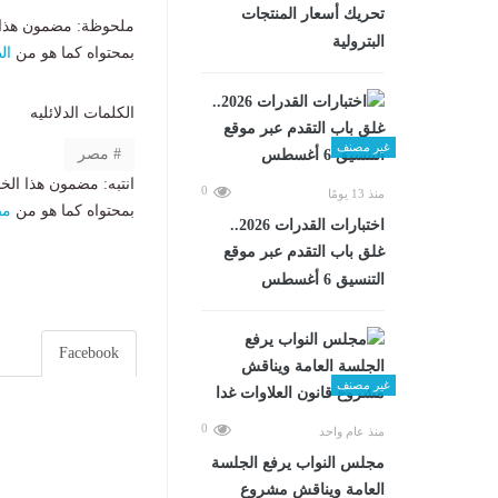
تحريك أسعار المنتجات
ملحوظة: مضمون هذا ا
البترولية
بمحتواه كما هو من
ال
الكلمات الدلائليه
غير مصنف
مصر
انتبه: مضمون هذا الخ
0
منذ 13 يومًا
بمحتواه كما هو من
مص
اختبارات القدرات 2026..
غلق باب التقدم عبر موقع
التنسيق 6 أغسطس
Facebook
غير مصنف
0
منذ عام واحد
مجلس النواب يرفع الجلسة
العامة ويناقش مشروع