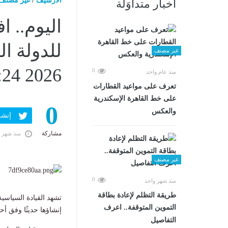
الارشيف
/
غير مصنف
أخبار متداوَلة
اليوم.. ا
غير مصنف
2026 09:24 صـ
0
منذ عام واحد
تعرف على مواعيد القطارات
على خط القاهرة الإسكندرية
0
والعكس
إنشر ف
مشاركة
منذ شهر 
غير مصنف
0
منذ شهر واحد
طريقة التظلم لإعادة بطاقة
تشهد القيادة السياسية،
التموين المتوقفة.. اعرف
إنشاؤها حديثًا وفق أح
التفاصيل