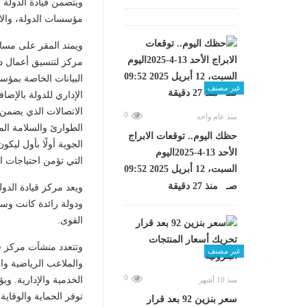
ويتضمن قيادة الدولة ا
مؤسسات الدولة، والاس
مركز لتنسيق أعمال دف
البيانات الخاصة بمؤس
غير مصنف
الإداري للدولة بالإض
الاتصالات الذي يضمن
0
منذ عام واحد
الطوارئ والسلامة المي
حظك اليوم.. توقعات الابراج
الجوية أولًا بأول ليك
الأحد 13-4-2025اليوم
التي تؤمن احتياجات ال
السبت، 12 أبريل 2025 09:52
صـ منذ 27 دقيقة
ويعد مركز قيادة الدو
ودولة رائدة كانت وسو
القوى.
وتتعدد منشآت مركز قي
غير مصنف
والملاعب الرياضية و
0
الخدمية والإدارية. و
منذ 10 أشهر
توفر الحماية والوقاية 
سعر بنزين 92 بعد قرار