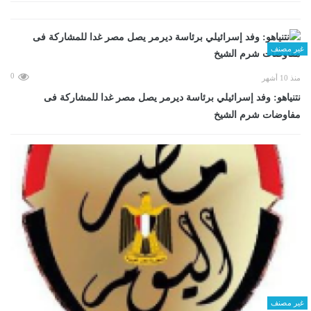
غير مصنف
0
منذ 10 أشهر
نتنياهو: وفد إسرائيلي برئاسة ديرمر يصل مصر غدا للمشاركة فى
مفاوضات شرم الشيخ
غير مصنف