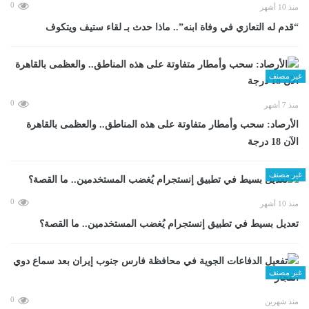
0
منذ 10 أشهر
“قدم له التعازي في وفاة ابنه”.. ماذا حدث بـ لقاء ستيف ويتكوف
غير مصنف
0
منذ 7 أشهر
الأرصاد: سحب وأمطار متفاوتة على هذه المناطق.. والعظمى بالقاهرة
الآن 18 درجة
غير مصنف
0
منذ 10 أشهر
تعديل بسيط في تطبيق إنستجرام يُغضب المستخدمين.. ما القصة؟
غير مصنف
0
منذ شهرين