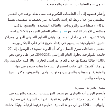
العلمي نحو التطبيقات الصناعية والمجتمعية.
وأشار قنصوة إلى أن الجامعات التكنولوجية تمثل نقلة نوعية في التعليم
التطبيقي من خلال ربط الدراسة بالصناعة عبر تخصصات متقدمة، تشمل
الذكاء الاصطناعي، والروبوتات، والطاقة المتجددة، والتصنيع الذكي،
وسلاسل الإمداد الذكية، مع
تطبيق
نظام التعليم المزدوج (50% دراسة
و50% تدريب عملي داخل المصانع)، وتبني التعليم التعاوني الدولي ومراكز
التميز التكنولوجية؛ بما يسهم في إعداد خريج قادر على الابتكار وربط
التعليم باحتياجات سوق العمل، وأكد أن الدولة تستهدف الوصول إلى 27
جامعة تكنولوجية بحلول العام الدراسي 2030/2031، في ظل وجود نحو
48,883 طالبًا مقيدًا بها خلال العام الدراسي الجاري، و18 كلية حكومية، و68
برنامجًا أكاديميًا، إلى جانب استمرار إنشاء جامعات جديدة في بنها،
والمنوفية، وسوهاج، والسويس، وجنوب الوادي، والعريش، وكفر الشيخ،
ودمياط، والمنيا.
تنمية القدرات البشرية
وأوضح الوزير أنه بالتوازي مع تطوير المؤسسات التعليمية والتوسع في
أنماط التعليم الحديثة، تضع الوزارة تنمية القدرات البشرية في صدارة
أولوياتها، انطلاقًا من أن جودة العملية التعليمية ترتبط ارتباطًا وثيقًا بكفاءة