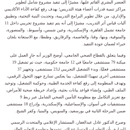
العنصر البشري القائم عليها، مشيرًا إلى تنفيذ مشروع شامل لتطوير
مراكز تنمية قدرات أعضاء هيئة التدريس؛ بهدف رفع كفاءة الأداء الأكاديمي
والإداري، من خلال تطوير البرامج التدريبية، وتحديث البنية التحتية، وتطبيق
آليات قياس أثر التدريب، مشيرًا إلى أنه يتم تنفيذ مشروع تجريبي داخل 11
جامعة تشمل القاهرة، والإسكندرية، وعين شمس، وأسيوط، والمنصورة،
والمنوفية، وبنها، وقنا، والعاصمة، والزقازيق، وطنطا، مع الاستعانة بلجان
خبراء لضمان جودة التنفيذ.
وفيما يتعلق بالقطاع الصحي الجامعي، أوضح الوزير أنه جارٍ العمل على
ميكنة 79 مستشفى جامعيًا في 12 جامعة حكومية، حيث تم تشغيل 19
مستشفى فعليًا، وبدء التشغيل التجريبي لـ23 مستشفى، وتجهيز 37
مستشفى أخرى تمهيدًا للتشغيل، بما يعكس تسارع جهود التحول الرقمي،
وتهدف المنظومة إلى رفع كفاءة الخدمة الطبية، وحوكمة التشغيل، وتوحيد
الملف الطبي، وإنشاء قواعد بيانات بحثية، وإعداد خريطة صحية للأمراض،
مع تعزيز التكامل مع منظومة التأمين الصحي الشامل عبر ربط 9
مستشفيات في أسوان، والإسماعيلية، والإسكندرية، وإدراج 18 مستشفى
ضمن المرحلة الثانية في بورسعيد، والسويس، والمنيا، وكفر الشيخ.
وصرح الدكتور عادل عبدالغفار، المستشار الإعلامي والمتحدث الرسمي
للوزارة، بأن التطورات المتسارعة التي تشهدها منظومة التعليم العالي