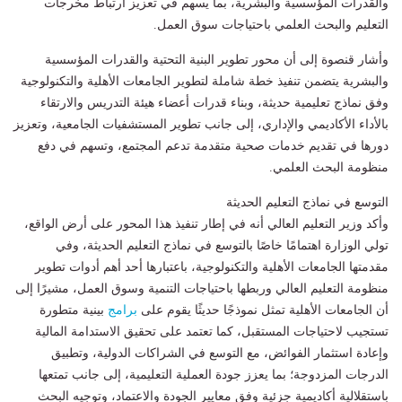
والقدرات المؤسسية والبشرية، بما يسهم في تعزيز ارتباط مخرجات
التعليم والبحث العلمي باحتياجات سوق العمل.
وأشار قنصوة إلى أن محور تطوير البنية التحتية والقدرات المؤسسية
والبشرية يتضمن تنفيذ خطة شاملة لتطوير الجامعات الأهلية والتكنولوجية
وفق نماذج تعليمية حديثة، وبناء قدرات أعضاء هيئة التدريس والارتقاء
بالأداء الأكاديمي والإداري، إلى جانب تطوير المستشفيات الجامعية، وتعزيز
دورها في تقديم خدمات صحية متقدمة تدعم المجتمع، وتسهم في دفع
منظومة البحث العلمي.
التوسع في نماذج التعليم الحديثة
وأكد وزير التعليم العالي أنه في إطار تنفيذ هذا المحور على أرض الواقع،
تولي الوزارة اهتمامًا خاصًا بالتوسع في نماذج التعليم الحديثة، وفي
مقدمتها الجامعات الأهلية والتكنولوجية، باعتبارها أحد أهم أدوات تطوير
منظومة التعليم العالي وربطها باحتياجات التنمية وسوق العمل، مشيرًا إلى
أن الجامعات الأهلية تمثل نموذجًا حديثًا يقوم على
برامج
بينية متطورة
تستجيب لاحتياجات المستقبل، كما تعتمد على تحقيق الاستدامة المالية
وإعادة استثمار الفوائض، مع التوسع في الشراكات الدولية، وتطبيق
الدرجات المزدوجة؛ بما يعزز جودة العملية التعليمية، إلى جانب تمتعها
باستقلالية أكاديمية جزئية وفق معايير الجودة والاعتماد، وتوجيه البحث