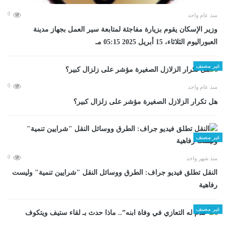
0
منذ عام واحد
وزير الإسكان يقوم بزيارة مفاجئة لمتابعة سير العمل بجهاز مدينة
العبوراليوم الثلاثاء، 15 أبريل 2025 05:15 مـ
غير مصنف
0
منذ عام واحد
هل تكرار الزلازل الصغيرة مؤشر على زلزال كبير؟
غير مصنف
0
منذ شهر واحد
​النقل تطلق فيديو جراف: الطرق ووسائل النقل "شرايين تنمية" وليست
رفاهية
غير مصنف