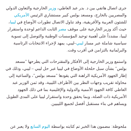
جرى اتصال هاتفي بين د. بدر عبد العاطي،
وزير
الخارجية والتعاون الدولي
والمصريين بالخارج، ومسعد بولس كبير مستشاري الرئيس
الأمريكي
للشئون العربية والأفريقية، وقد تناول الاتصال تطورات الأوضاع في
ليبيا
،
حيث أكد وزير الخارجية على موقف
مصر
الثابت الداعم لوحدة واستقرار
ليبيا، مشدداً على أهمية توحيد المؤسسات الوطنية والتوصل إلى تسوية
سياسية شاملة عبر مسار
ليبي
–ليبي، يمهد لإجراء الانتخابات الرئاسية
والبرلمانية بالتزامن في أقرب وقت.
واستمع وزير الخارجية إلى الأفكار والمقترحات التي يطرحها "مسعد
بولس" بشأن سبل حلحلة الأوضاع في ليبيا عبر حل ليبي – ليبي، وذلك في
إطار الجهود الأمريكية الراهنة التي يقودها "مسعد بولس"، والساعية إلى
محاولة تقريب وجهات النظر بين الأطراف الليبية، وقد ثمن الوزير عبد
العاطي كافة الجهود الأممية والدولية والإقليمية بما في ذلك الجهود
الأمريكية ذات الصلة، وبما يحقق وحدة واستقرار ليبيا على المدى الطويل
ويساهم في بناء مستقبل أفضل لجميع الليبيين.
ملحوظة: مضمون هذا الخبر تم كتابته بواسطة
اليوم السابع
ولا يعبر عن