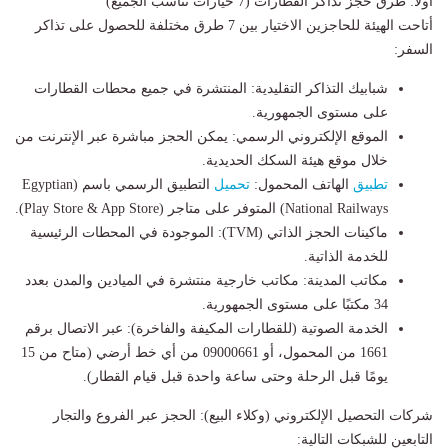
أولًا: طرق حجز تذاكر القطارات (7 خيارات تناسب الجميع)
أتاحت الهيئة للحاجزين الاختيار بين 7 طرق مختلفة للحصول على تذاكر
السفر:
شبابيك التذاكر التقليدية: المنتشرة في جميع محطات القطارات
على مستوى الجمهورية.
الموقع الإلكتروني الرسمي: يمكن الحجز مباشرة عبر الإنترنت من
خلال موقع هيئة السكك الحديدية.
تطبيق
الهاتف المحمول:
تحميل
التطبيق الرسمي باسم (Egyptian
National Railways) المتوفر على متاجر (Play Store & App Store).
ماكينات الحجز الذاتي (TVM): الموجودة في المحطات الرئيسية
للخدمة الذاتية.
مكاتب المدينة: مكاتب خارجية منتشرة في الميادين والمدن بعدد
34 مكتبًا على مستوى الجمهورية.
الخدمة الصوتية (للقطارات المكيفة والفاخرة): عبر الاتصال برقم
1661 من المحمول، أو 09000661 من أي خط أرضي (متاح من 15
يومًا قبل الرحلة وحتى ساعة واحدة قبل قيام القطار).
شركات التحصيل الإلكتروني (وكلاء البيع): الحجز عبر الفروع والتجار
التابعين للشبكات التالية: