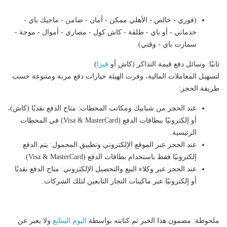
(فوري - خالص - الأهلي ممكن - أمان - ضامن - ماجيك باي -
خدماتي - أو باي - طلقة - كاش كول - مصاري - أموال - موجة -
سمارت باي - وقتي).
ثانيًا: وسائل دفع قيمة التذاكر (كاش أو
فيزا
)
لتسهيل المعاملات المالية، وفرت الهيئة خيارات دفع مرنة ومتنوعة حسب
طريقة الحجز:
عند الحجز من شبابيك ومكاتب المحطات: متاح الدفع نقديًا (كاش)،
أو إلكترونيًا ببطاقات الدفع (Visa & MasterCard) في المحطات
الرئيسية.
عند الحجز عبر الموقع الإلكتروني وتطبيق المحمول: يتم الدفع
إلكترونيًا فقط باستخدام بطاقات الدفع (Visa & MasterCard).
عند الحجز عبر وكلاء البيع والتحصيل الإلكتروني: متاح الدفع نقديًا
أو إلكترونيًا عبر ماكينات التجار التابعين لتلك الشركات.
ملحوظة: مضمون هذا الخبر تم كتابته بواسطة
اليوم السابع
ولا يعبر عن