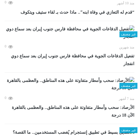
0
منذ 10 أشهر
“قدم له التعازي في وفاة ابنه”.. ماذا حدث بـ لقاء ستيف ويتكوف
غير مصنف
0
منذ شهرين
تفعيل الدفاعات الجوية في محافظة فارس جنوب إيران بعد سماع دوي
انفجار
غير مصنف
0
منذ 7 أشهر
الأرصاد: سحب وأمطار متفاوتة على هذه المناطق.. والعظمى بالقاهرة
الآن 18 درجة
غير مصنف