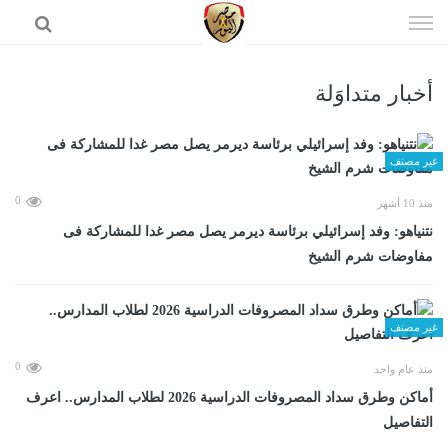
إذهب
الى
المحتوى
أخبار متداوَلة
الرئيسية
غير مصنف
0
منذ 10 أشهر
نتنياهو: وفد إسرائيلي برئاسة ديرمر يصل مصر غدا للمشاركة فى
مفاوضات شرم الشيخ
غير مصنف
0
منذ عام واحد
أماكن وطرق سداد المصروفات الدراسية 2026 لطلاب المدارس.. اعرف
التفاصيل