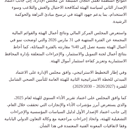
اللوائح المنظمة لعمل اللجان المنبثقة عن مجلس الإدارة، إلى جانب اعتماد
الإصدار الثاني لسياسة الهيئة لمكافحة الاحتيال والغش والتلاعب وسوء
الاستخدام، بما يدعم جهود الهيئة في ترسيخ مبادئ النزاهة والحوكمة
الرشيدة.
واستعرض المجلس المركز المالي ونتائج أعمال الهيئة والقوائم المالية
المجمعة عن الفترة المنتهية في 31 مارس 2026 والتي اوضحت نمو في
أعمال الهيئة بنسبة تصل إلى 40% مقارنته بالفترة المماثلة، كما أحاط
بنتائج أعمال لجنة التمويل والاستثمار، والإجراءات المتعلقة بإدارة المحافظ
الاستثمارية وتعزيز كفاءة استثمار أموال الهيئة.
وفي إطار التخطيط الاستراتيجي، وافق مجلس الإدارة على الاعتماد
المبدئي للخطة الاستراتيجية الثانية للهيئة العامة للتأمين الصحي الشامل
للفترة (2026/2027 – 2029/2030)
كما وافق المجلس على اعتماد تقرير الأداء السنوي للهيئة لعام 2025،
والذي يستعرض أبرز مؤشرات الأداء والإنجازات التي تحققت خلال العام،
إلى جانب اعتماد الإصدار الأول لدليل السياسات المؤسسية والإجراءات
التشغيلية للهيئة، واتخاذ إجراءات مراجعية مع وكالة التعاون الدولي اليابانية
وفقا لاتفاقيات المعونة الفنية المعتمدة في هذا الشأن.