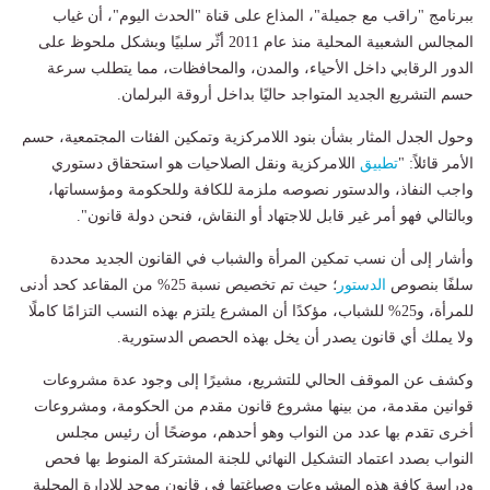
ببرنامج "راقب مع جميلة"، المذاع على قناة "الحدث اليوم"، أن غياب
المجالس الشعبية المحلية منذ عام 2011 أثّر سلبيًا وبشكل ملحوظ على
الدور الرقابي داخل الأحياء، والمدن، والمحافظات، مما يتطلب سرعة
حسم التشريع الجديد المتواجد حاليًا بداخل أروقة البرلمان.
​وحول الجدل المثار بشأن بنود اللامركزية وتمكين الفئات المجتمعية، حسم
الأمر قائلاً: ​"
تطبيق
اللامركزية ونقل الصلاحيات هو استحقاق دستوري
واجب النفاذ، والدستور نصوصه ملزمة للكافة وللحكومة ومؤسساتها،
وبالتالي فهو أمر غير قابل للاجتهاد أو النقاش، فنحن دولة قانون".
وأشار إلى أن نسب تمكين المرأة والشباب في القانون الجديد محددة
سلفًا بنصوص
الدستور
؛ حيث تم تخصيص نسبة 25% من المقاعد كحد أدنى
للمرأة، و25% للشباب، مؤكدًا أن المشرع يلتزم بهذه النسب التزامًا كاملًا
ولا يملك أي قانون يصدر أن يخل بهذه الحصص الدستورية.
​وكشف عن الموقف الحالي للتشريع، مشيرًا إلى وجود عدة مشروعات
قوانين مقدمة، من بينها مشروع قانون مقدم من الحكومة، ومشروعات
أخرى تقدم بها عدد من النواب وهو أحدهم، موضحًا أن رئيس مجلس
النواب بصدد اعتماد التشكيل النهائي للجنة المشتركة المنوط بها فحص
ودراسة كافة هذه المشروعات وصياغتها في قانون موحد للإدارة المحلية