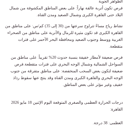
الظواهر الجوية
​فرص تكون أتربة عالقة نهاراً: على بعض المناطق المكشوفة من شمال
البلاد حتى القاهرة الكبرى وشمال الصعيد ومدن القناة.
​نشاط رياح مساءً تتراوح سرعتها من (30 إلى 35) كم/س: على مناطق من
القاهرة الكبرى قد تكون مثيرة للرمال والأتربة على مناطق من الصحراء
الغربية ووسط وجنوب الصعيد ومحافظة البحر الأحمر على فترات
متقطعة.
​فرص ضعيفة لأمطار خفيفة بنسبة حدوث 20% تقريباً: على مناطق من
السواحل الشمالية وشمال الوجه البحري على فترات متقطعة.​فرص
ضعيفة لتكون بعض السحب المنخفضة: على مناطق متفرقة من جنوب
الوجه البحري والقاهرة الكبرى ومدن القناة وقد ينتج عنها سقوط رذاذ
خفيف وغير مؤثر على بعض المناطق.
درجات الحرارة العظمى والصغرى المتوقعة اليوم الإثنين 18 مايو 2026
القاهرة:
​العظمى: 38 درجة.