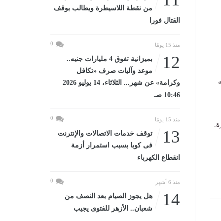
من نقطة اللاسيطرة ويطالب بوقف
القتال فورا
0
منذ 15 يومًا
12
بميزانية تفوق 4 مليارات جنيه..
موعد وآليات صرف «تكافل
ه
وكرامة» عن شهر... الثلاثاء، 14 يوليو 2026
10:46 صـ
0
منذ 15 يومًا
ة.
13
توقف خدمات الاتصالات والإنترنت
فى كوبا بسبب استمرار أزمة
انقطاع الكهرباء
0
منذ 6 أشهر
14
هل يجوز الصيام بعد النصف من
شعبان.. الأزهر للفتوى يجيب