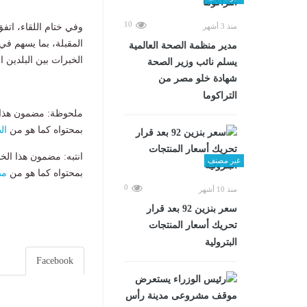
10
منذ 3 أشهر
وفي ختام اللقاء، اتف
المقبلة، بما يسهم في 
مدير منظمة الصحة العالمية
الخبرات بين البلدين 
يسلم نائب وزير الصحة
شهادة خلو مصر من
التراكوما
ملحوظة: مضمون هذا ا
بمحتواه كما هو من
ال
انتبه: مضمون هذا الخ
غير مصنف
بمحتواه كما هو من
مص
0
منذ 10 أشهر
سعر بنزين 92 بعد قرار
تحريك أسعار المنتجات
البترولية
Facebook