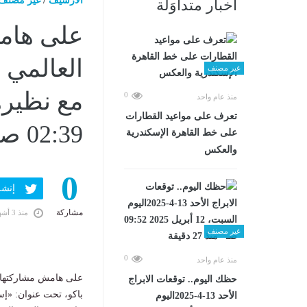
الارشيف
/
غير مصنف
أخبار متداوَلة
على هام
العالمي 
غير مصنف
0
منذ عام واحد
تعرف على مواعيد القطارات
02:39 صـ
على خط القاهرة الإسكندرية
والعكس
0
إنشر ف
مشاركة
منذ 3 أشهر
غير مصنف
0
منذ عام واحد
على هامش مشاركتها في
حظك اليوم.. توقعات الابراج
الأحد 13-4-2025اليوم