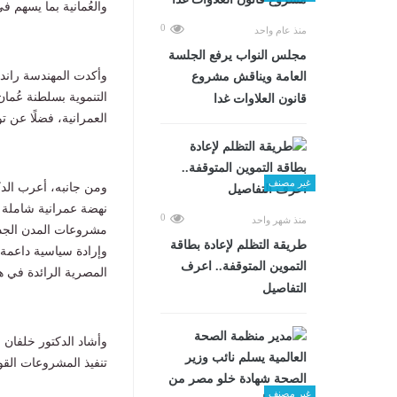
والعُمانية بما يسهم 
0
منذ عام واحد
مجلس النواب يرفع الجلسة
وأكدت المهندسة راند
العامة ويناقش مشروع
التنموية بسلطنة عُمان
قانون العلاوات غدا
العمرانية، فضلًا عن 
غير مصنف
ومن جانبه، أعرب الد
نهضة عمرانية شاملة و
0
منذ شهر واحد
مشروعات المدن الجديد
طريقة التظلم لإعادة بطاقة
وإرادة سياسية داعمة ل
التموين المتوقفة.. اعرف
المصرية الرائدة في ه
التفاصيل
وأشاد الدكتور خلفان
تنفيذ المشروعات القو
غير مصنف