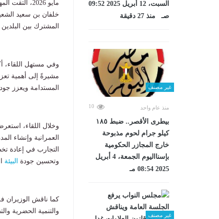
مايو 2026، ا
السبت، 12 أبريل 2025 09:52
خلفان بن سعيد الشع
صـ منذ 27 دقيقة
المشترك بين البلدين ف
وفي مستهل اللقاء، أك
مشيرةً إلى أهمية تعزي
غير مصنف
المستدامة ويعزز جودة
10
منذ عام واحد
بيطرى الأقصر.. ضبط ١٨٥
وخلال اللقاء، استعرض 
كيلو جرام لحوم مذبوحة
العمرانية وإنشاء المد
خارج المجازر الحكومية
التجارب في إعادة تخ
بإسنااليوم الجمعة، 4 أبريل
وتحسين جودة
البيئة
ال
2025 08:54 مـ
كما ناقش الوزيران فر
والتنمية الحضرية وال
غير مصنف