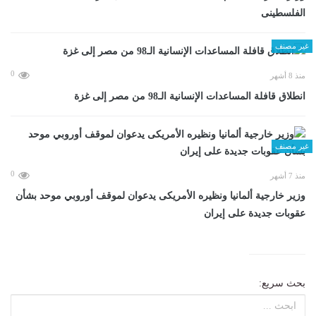
الفلسطينى
غير مصنف
0
منذ 8 أشهر
انطلاق قافلة المساعدات الإنسانية الـ98 من مصر إلى غزة
غير مصنف
0
منذ 7 أشهر
وزير خارجية ألمانيا ونظيره الأمريكى يدعوان لموقف أوروبي موحد بشأن
عقوبات جديدة على إيران
بحث سريع: