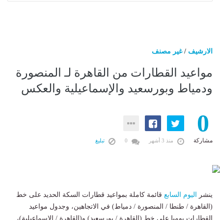
الارشيف
/
غير مصنف
مواعيد القطارات من القاهرة لـ المنصورة
ودمياط وبورسعيد والإسماعيلية والعكس
0
مشاركة
منذ 3 أشهر
0
تبليغ
ينشر
اليوم السابع
قائمة كاملة بمواعيد قطارات السكة الحديد على خط
(القاهرة / طنطا / المنصورة / دمياط) في الاتجاهين، وجدول مواعيد
القطارات يوميا على خط (القاهرة / بورسعيد) و(القاهرة / الإسماعيلية)،