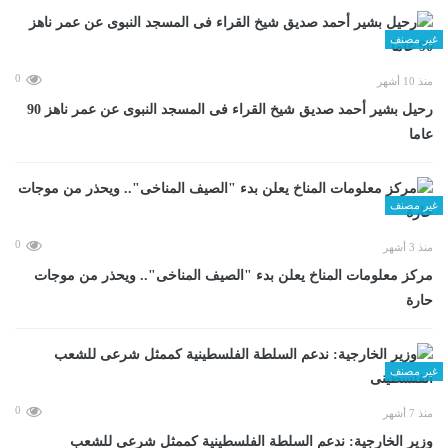
غير مصنف
0
منذ 10 أشهر
رحيل بشير أحمد صديق شيخ القراء فى المسجد النبوى عن عمر ناهز 90
عاما
غير مصنف
0
منذ 3 أشهر
مركز معلومات المناخ يعلن بدء "الصيف المناخى".. ويحذر من موجات
حارة
غير مصنف
0
منذ 7 أشهر
وزير الخارجية: ندعم السلطة الفلسطينية كممثل شرعى للشعب