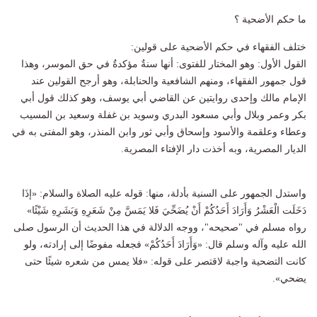
ما حكم الأضحية ؟
ختلف الفقهاء في حكم الأضحية على قولين:
القول الأول: وهو المختار للفتوى: أنها سنةٌ مؤكدةٌ في حق الموسر، وهذا
قول جمهور الفقهاء، ومنهم الشافعية والحنابلة، وهو أرجح القولين عند
الإمام مالك وإحدى روايتين عن القاضي أبي يوسف، وهو كذلك قول أبي
بكر وعمر وبلال وأبي مسعود البدري وسويد بن غفلة وسعيد بن المسيب
وعطاء وعلقمة والأسود وإسحاق وأبي ثور وابن المنذر، وهو المفتى به في
الديار المصرية، وبه أخذت دار الإفتاء المصرية.
واستدل الجمهور على السنية بأدلة، منها: قوله عليه الصلاة والسلام: «إذَا
دَخَلَت الْعَشْرُ وَأَرَادَ أَحَدُكُمْ أَنْ يُضَحِّيَ فَلا يَمَسَّ مِنْ شَعَرِهِ وَبَشَرِهِ شَيْئًا»
رواه مسلم في "صحيحه"، ووجه الدلالة في هذا الحديث أن الرسول صلى
الله عليه وآله وسلم قال: «وَأَرَادَ أَحَدُكُمْ» فجعله مفوضًا إلى إرادته، ولو
كانت التضحية واجبة لاقتصر على قوله: «فلا يمس من شعره شيئًا حتى
يضحي».