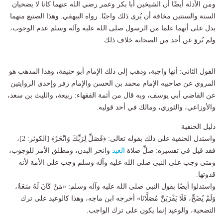
ومن الأدلة أيضًا أن الشيخين أبا بكر وعمر رضي الله عنهما كانا لا يضحيان
السنة والسنتين مخافة أن يُرى ذلك واجبًا. رواه البيهقي. وهذا الصنيع منهما
يدل على أنهما علما من الرسول صلى الله عليه وآله وسلم عدم الوجوب،
ولم يُروَ عن أحد من الصحابة خلاف ذلك.
القول الثاني: أنها واجبة، وذهب إلى ذلك الإمام أبو حنيفة، وهذا المذهب هو
المروي عن صاحبيه الإمام محمد بن الحسن والإمام زفر وإحدى الروايتين
عن القاضي أبي يوسف، وبه قال من أئمة الفقهاء: ربيعة، والليث بن سعد،
والأوزاعي، والثوري، ومالك في أحد قوليه.
دليل الحنفية
واستدل الحنفية على ذلك بقوله تعالى: ﴿فَصَلِّ لِرَبِّكَ وَانْحَرْ﴾ [الكوثر: 2]،
فقد قيل في تفسيره: صلِّ صلاة
العيد
وانحر البدن، ومطلق الأمر للوجوب،
ومتى وجب على النبي صلى الله عليه وآله وسلم وجب على الأمة لأنه
قدوتها.
واستدلوا أيضًا بقول النبي صلى الله عليه وآله وسلم: «مَنْ كَانَ لَهُ سَعَةٌ،
وَلَمْ يُضَحِّ، فَلَا يَقْرَبَنَّ مُصَلَّانَا» أخرجه ابن ماجه، وهذا كالوعيد على ترك
التضحية، والوعيد إنما يكون على ترك الواجب.