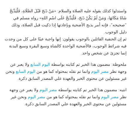
واستدلوا كذلك بقوله عليه الصلاة والسلام: «مَنْ ذَبَحَ قَبْلَ الصَّلَاةِ، فَلْيَذْبَحْ
شَاةً مَكَانَهَا، وَمَنْ لَمْ يَكُنْ ذَبَحَ، فَلْيَذْبَحْ عَلَى اسْمِ اللهِ» رواه مسلم في
"صحيحه"، فإنه أمر بذبح الأضحية وبإعادتها إذا ذكيت قبل الصلاة، وذلك
دليل الوجوب.
ثم إن الحنفية القائلين بالوجوب يقولون: إنها واجبة عينًا على كل من وجدت
فيه شرائط الوجوب، فالأضحية الواحدة كالشاة وسبع البقرة وسبع البدنة
إنما تجزئ عن شخص واحد.
ملحوظة: مضمون هذا الخبر تم كتابته بواسطة
اليوم السابع
ولا يعبر عن
وجهة نظر
مصر اليوم
وانما تم نقله بمحتواه كما هو من
اليوم السابع
ونحن
غير مسئولين عن محتوى الخبر والعهدة علي المصدر السابق ذكرة.
انتبه: مضمون هذا الخبر تم كتابته بواسطة
مصر اليوم
ولا يعبر عن وجهة
نظر
مصر اليوم
وانما تم نقله بمحتواه كما هو من
مصر اليوم
ونحن غير
مسئولين عن محتوى الخبر والعهدة علي المصدر السابق ذكرة.