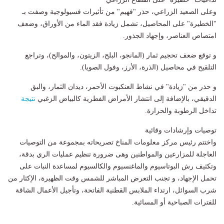
وعلى الصعيد الزراعي، حذر "فهيم" من تأثيرات فسيولوجية وصفت بـ
"الخطيرة" على المحاصيل، تشمل زيادة فقد الماء من الأوراق، وضعف
امتصاص العناصر، وإجهاد الجذور.
و توقع ضعف تحجيم ثمار (المانجو، البلح، الزيتون، والموالح)، وتراجع
التلقيح في محاصيل (الذرة، الأرز، وفول الصويا).
و حذر من "زيادة" في نشاط العنكبوت الأحمر، ديدان الثمار، والبق
الدقيقي، بالإضافة إلى انتشار الأمراض الفطرية كالبياض الزغبي
نتيجة
تداخل الرطوبة والحرارة.
توصيات وإرشادات وقائية
واختتم رئيس مركز معلومات المناخ تصريحاته بمجموعة من التوصيات
العاجلة للمزارعين والمواطنين وهى ضرورة تنظيم عمليات الري بدقة،
وتكثيف رش البوتاسيوم والماغنسيوم والكالسيوم لمساعدة النبات على
تحمل الإجهاد، و تجنب التعرض المباشر للشمس وقت الظهيرة، الإكثار من
شرب السوائل، ارتداء الملابس القطنية الفاتحة، وتأجيل الأعمال الشاقة
للفترات الصباحية أو المسائية.