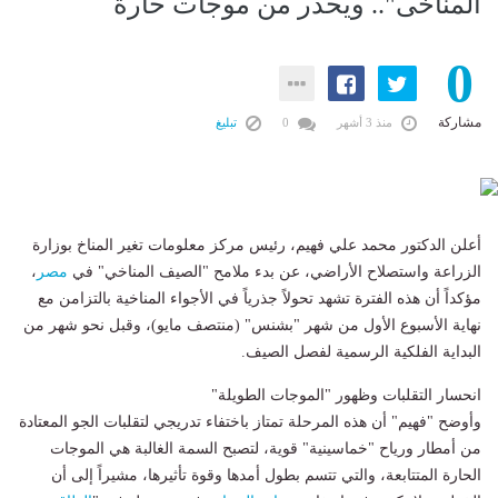
المناخى".. ويحذر من موجات حارة
0
مشاركة
منذ 3 أشهر
0
تبليغ
أعلن الدكتور محمد علي فهيم، رئيس مركز معلومات تغير المناخ بوزارة
الزراعة واستصلاح الأراضي، عن بدء ملامح "الصيف المناخي" في
مصر
،
مؤكداً أن هذه الفترة تشهد تحولاً جذرياً في الأجواء المناخية بالتزامن مع
نهاية الأسبوع الأول من شهر "بشنس" (منتصف مايو)، وقبل نحو شهر من
البداية الفلكية الرسمية لفصل الصيف.
انحسار التقلبات وظهور "الموجات الطويلة"
وأوضح "فهيم" أن هذه المرحلة تمتاز باختفاء تدريجي لتقلبات الجو المعتادة
من أمطار ورياح "خماسينية" قوية، لتصبح السمة الغالبة هي الموجات
الحارة المتتابعة، والتي تتسم بطول أمدها وقوة تأثيرها، مشيراً إلى أن