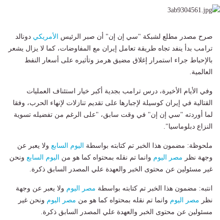
صرح مصدر مطلع لشبكة "سي إن إن" أن صبر الرئيس
الأمريكي
دونالد
ترامب بدأ ينفد تجاه طريقة تعامل إيران مع المفاوضات، كما لا يزال يشعر
بالإحباط جراء استمرار إغلاق مضيق هرمز وتأثيره على أسعار النفط
العالمية.
وفي الأيام الأخيرة، درس ترامب بجدية أكبر خيار استئناف العمليات
القتالية في إيران كوسيلة لإجبارها على تقديم تنازلات لإنهاء الحرب، وفقا
لما أوردته "سي إن إن" في وقت سابق، "على الرغم من تفضيله تسوية
النزاع دبلوماسيا".
ملحوظة: مضمون هذا الخبر تم كتابته بواسطة
اليوم السابع
ولا يعبر عن
وجهة نظر
مصر اليوم
وانما تم نقله بمحتواه كما هو من
اليوم السابع
ونحن
غير مسئولين عن محتوى الخبر والعهدة علي المصدر السابق ذكرة.
انتبه: مضمون هذا الخبر تم كتابته بواسطة
مصر اليوم
ولا يعبر عن وجهة
نظر
مصر اليوم
وانما تم نقله بمحتواه كما هو من
مصر اليوم
ونحن غير
مسئولين عن محتوى الخبر والعهدة علي المصدر السابق ذكرة.