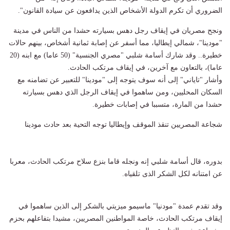
الضروري أن تكرم الدولة الأشخاص الذين يدافعون عن سيادة القانون".
ونجح مصريان في إيقاف رجل دهس بسيارته حشدا من الناس في مدينة
"مودينا"، شمالي إيطاليا، مما أسفر عن إصابة ثمانية أشخاص، بينهم حالات
خطيرة.. وقد شارك أسامة شلبي "مصري الجنسية" (50 عاما) مع ابنه (20
عاما)، بالتعاون مع آخرين، في إيقاف مرتكب الحادث.
وأشار "تاياني" إلى أنه سوف يتوجه إلى "مودينا" للتعبير عن تضامنه مع
السكان المحليين، ومن ساهموا في إيقاف الرجل الذي دهس بسيارته
حشدا من المارة، متسببا في إصابات خطيرة.
شجاعة المصريين تنقذ الموقف وإيطاليا توجه التحية بعد حادث مودينا
بدوره، قال أسامة شلبي إنه ونجله قاما بنزع سلاح مرتكب الحادث، معربا
عن امتنانه لكل الشكر الذى تلقياه.
وقد تقدم عمدة "مودنيا" ماسيمو ميزيتي بالشكر إلى الذين ساهموا في
إيقاف مرتكب الحادث، خاصة المواطنين المصريين، مشيدا بتفاعلهم بحزم