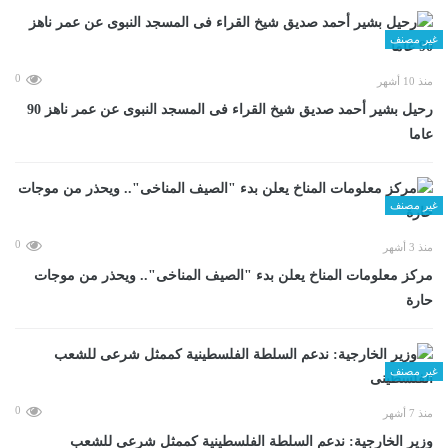
غير مصنف
0
منذ 10 أشهر
رحيل بشير أحمد صديق شيخ القراء فى المسجد النبوى عن عمر ناهز 90
عاما
غير مصنف
0
منذ 3 أشهر
مركز معلومات المناخ يعلن بدء "الصيف المناخى".. ويحذر من موجات
حارة
غير مصنف
0
منذ 7 أشهر
وزير الخارجية: ندعم السلطة الفلسطينية كممثل شرعى للشعب