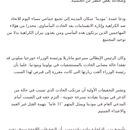
وشجاعة بغض النظر عن الجنسية.
ودعا عمدة "مودينا" سكان المدينة إلى تجمع جماعي مساء اليوم للاتحاد
ضد الكراهية وإثارة الانقسامات بعد الحادث المأساوي، محذرا من هؤلاء
المهاجمين الذين يرتكون هذه المآسي ومن يغذون نيران الكراهية بدلا من
توحيد المجتمع.
وكان الرئيس الإيطالي سيرجيو ماتاريلا ورئيسة الوزراء جورجيا ميلوني قد
تفقدا حالة مصابي الحادث بالمستشفيات في بولونيا ومودنيا، علما بأن
رئيسة الوزراء ألغت زيارتها التي كانت مقررة إلى قبرص لهذا السبب.
وتشير التحقيقات الأولية أن مرتكب الحادث الذي تسبب في حالة من
الذعر في مودينا بقيادته بسرعة جنونية - التزم حقه في الصمت أمام
المدعي العام في مودينا ويمثل المتهم "31 عاما" بتهمة القتل غير العمد
والاعتداء الجسيم.
وأوضح وزير الداخلية ماتيو بيانتيدوسي أن التحقيقات اللاحقة سوف تحدد