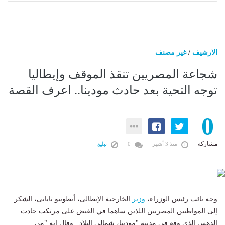
الارشيف
/
غير مصنف
شجاعة المصريين تنقذ الموقف وإيطاليا
توجه التحية بعد حادث مودينا.. اعرف القصة
0
مشاركة
منذ 3 أشهر
0
تبليغ
وجه نائب رئيس الوزراء،
وزير
الخارجية الإيطالى، أنطونيو تايانى، الشكر
إلى المواطنين المصريين اللذين ساهما في القبض على مرتكب حادث
الدهس الذى وقع في مدينة "مودينا، شمالي البلاد.. وقال إنه "من