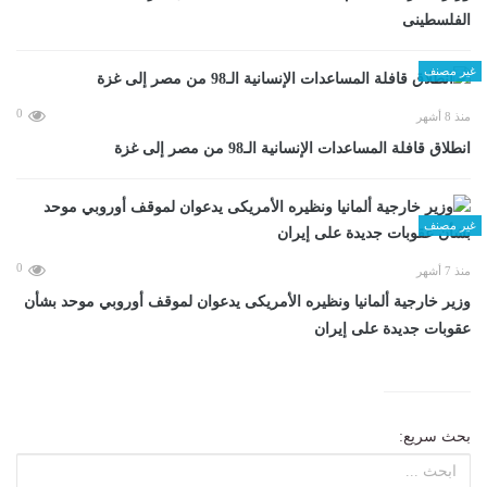
الفلسطينى
غير مصنف
0
منذ 8 أشهر
انطلاق قافلة المساعدات الإنسانية الـ98 من مصر إلى غزة
غير مصنف
0
منذ 7 أشهر
وزير خارجية ألمانيا ونظيره الأمريكى يدعوان لموقف أوروبي موحد بشأن
عقوبات جديدة على إيران
بحث سريع: