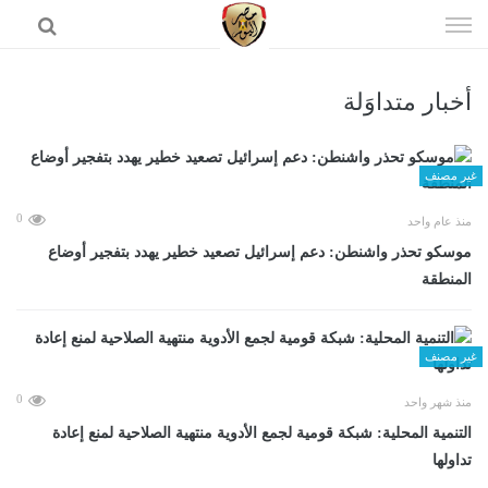
إذهب
الى
المحتوى
أخبار متداوَلة
الرئيسية
غير مصنف
0
منذ عام واحد
موسكو تحذر واشنطن: دعم إسرائيل تصعيد خطير يهدد بتفجير أوضاع
المنطقة
غير مصنف
0
منذ شهر واحد
التنمية المحلية: شبكة قومية لجمع الأدوية منتهية الصلاحية لمنع إعادة
تداولها