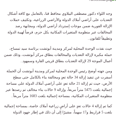
وجه اللواء دكتور مصطفى الببلاوي محافظ قنا، بالتعامل مع كافة أشكال
التعديات على أراضي أملاك الدولة والأراضي الزراعية، وتكثيف حملات
الإزالة الفورية ضمن موجات إسترداد أراضي الدولة، ومجابهة رصد
المخالفات عبر منظومة المتغيرات المكانية بكل حزم، فرضاً لهيبة الدولة
وتطبيقاً للقانون..
حيث نفذت الوحدة المحلية لمركز ومدينة أبوتشت برئاسة سيد تمساح،
حملة مكبرة لإزالة التعديات والمخالفات بنطاق مركز أبوتشت، وذلك ضمن
أعمال الموجة 29 لإزالة التعديات بنطاق قريتي القارة وسمهود..
ومن جهته أوضح رئيس الوحدة المحلية لمركز ومدينة أبوتشت أن الحملة
أسفرت عن تنفيذ إزالة 34 حالة تعدٍ ومخالفة بناء بالكامل حتى سطح
الأرض، حيث تم إزالة 21 حالة تعدٍ على أراضي أملاك الدولة على مساحة
إجمالية بلغت 5475 متراً مربعاً، وإزالة 9 حالات بناء مخالف تم رصدها عبر
منظومة المتغيرات المكانية، بمساحة إجمالية بلغت 1683 متراً مربعاً..
كما تم إزالة 4 حالات تعدٍ على أراضٍ زراعية أملاك خاصة، بمساحة إجمالية
بلغت 5 قراريط و17 سهماً، مشيرًا إلى أن ذلك في إطار جهود الدولة