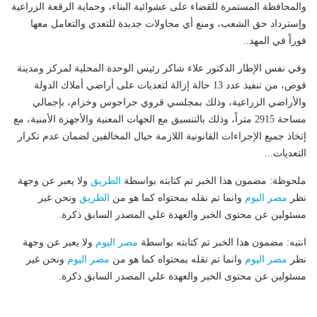
والمحافظة المستمرة للقضاء على عشوائية البناء، وحماية الرقعة الزراعية
وإسترداد حق الشعب، ومنع أي محاولات جديدة للتعدي والتعامل معها
فوراً في المهد..
وفي نفس الإطار الدكتور علاء شاكر رئيس الوحدة المحلية لمركز ومدينة
قوص، من تنفيذ عدد 13 حالة إزالة لتعديات على أراضي أملاك الدولة
والأراضي الزراعية، وذلك بمجلسي قروي جراجوس وخزام، بإجمالي
مساحة 2915 متراً، وذلك بالتنسيق مع الجهات المعنية والأجهزة الأمنية، مع
إتخاذ جميع الإجراءات القانونية اللازمة حيال المخالفين لضمان عدم تكرار
التعديات...
ملحوظة: مضمون هذا الخبر تم كتابته بواسطة
الطريق
ولا يعبر عن وجهة
نظر
مصر اليوم
وانما تم نقله بمحتواه كما هو من
الطريق
ونحن غير
مسئولين عن محتوى الخبر والعهدة علي المصدر السابق ذكرة.
انتبه: مضمون هذا الخبر تم كتابته بواسطة
مصر اليوم
ولا يعبر عن وجهة
نظر
مصر اليوم
وانما تم نقله بمحتواه كما هو من
مصر اليوم
ونحن غير
مسئولين عن محتوى الخبر والعهدة علي المصدر السابق ذكرة.