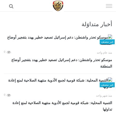
إذهب
الى
المحتوى
أخبار متداوَلة
الرئيسية
غير مصنف
0
منذ عام واحد
موسكو تحذر واشنطن: دعم إسرائيل تصعيد خطير يهدد بتفجير أوضاع
المنطقة
غير مصنف
0
منذ شهر واحد
التنمية المحلية: شبكة قومية لجمع الأدوية منتهية الصلاحية لمنع إعادة
تداولها