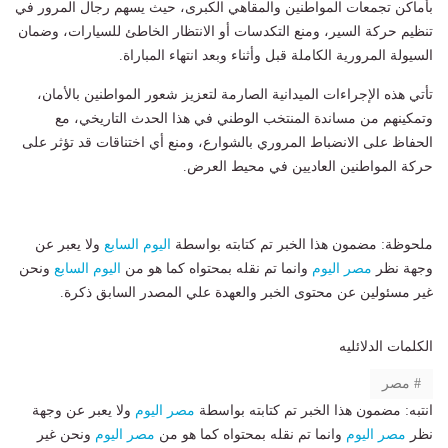
بأماكن تجمعات المواطنين والمقاهي الكبرى، حيث يسهم رجال المرور في
تنظيم حركة السير، ومنع التكدسات أو الانتظار الخاطئ للسيارات، وضمان
السيولة المرورية الكاملة قبل وأثناء وبعد انتهاء المباراة.
تأتي هذه الإجراءات الميدانية الصارمة لتعزيز شعور المواطنين بالأمان،
وتمكينهم من مساندة المنتخب الوطني في هذا الحدث التاريخي، مع
الحفاظ على الانضباط المروري بالشوارع، ومنع أي اختناقات قد تؤثر على
حركة المواطنين العاديين في محيط العرض.
ملحوظة: مضمون هذا الخبر تم كتابته بواسطة
اليوم السابع
ولا يعبر عن
وجهة نظر
مصر اليوم
وانما تم نقله بمحتواه كما هو من
اليوم السابع
ونحن
غير مسئولين عن محتوى الخبر والعهدة علي المصدر السابق ذكرة.
الكلمات الدلائليه
مصر
انتبه: مضمون هذا الخبر تم كتابته بواسطة
مصر اليوم
ولا يعبر عن وجهة
نظر
مصر اليوم
وانما تم نقله بمحتواه كما هو من
مصر اليوم
ونحن غير