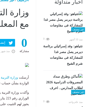
الارشيف
/
غير مصنف
أخبار متداوَلة
وزارة الت
مع المعل
غير مصنف
0
0
منذ 10 أشهر
إنشر ف
نتنياهو: وفد إسرائيلي برئاسة
مشاركة
منذ شهر 
ديرمر يصل مصر غدا
للمشاركة فى مفاوضات
شرم الشيخ
أرسلت
وزارة التربية 
الواردة بشأن حساب تا
غير مصنف
وأكدت وزارة التربية وا
0
منذ عام واحد
يجوز لهم التثبيت على