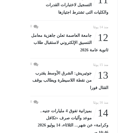
التسجيل لاختبارات القدرات
والكليات التى تشترط اجتيازها
0
منذ 14 يومًا
12
جامعة العاصمة تعلن جاهزية معامل
التنسيق الإلكتروني لاستقبال طلاب
ثانوية عامة 2026
0
منذ 15 يومًا
13
جوتيريش: الشرق الأوسط يقترب
من نقطة اللاسيطرة ويطالب بوقف
القتال فورا
0
منذ 16 يومًا
14
بميزانية تفوق 4 مليارات جنيه..
موعد وآليات صرف «تكافل
وكرامة» عن شهر... الثلاثاء، 14 يوليو 2026
10:46 صـ