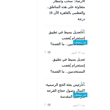
الأرصاد: سحب وأمطار
متفاوتة على هذه المناطق..
والعظمى بالقاهرة الآن 18
درجة
غير مصنف
0
منذ 10 أشهر
تعديل بسيط في تطبيق
إنستجرام يُغضب
المستخدمين.. ما القصة؟
غير مصنف
0
منذ 3 أشهر