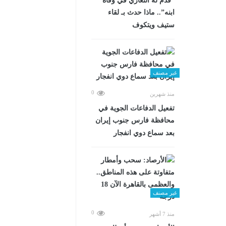
“قدم له التعازي في وفاة
ابنه”.. ماذا حدث بـ لقاء
ستيف ويتكوف
غير مصنف
0
منذ شهرين
تفعيل الدفاعات الجوية في
محافظة فارس جنوب إيران
بعد سماع دوي انفجار
غير مصنف
0
منذ 7 أشهر