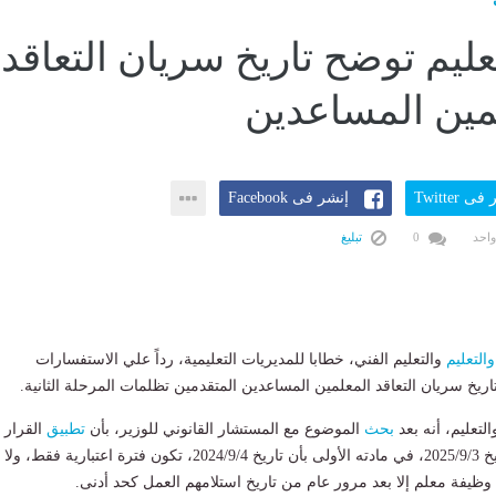
عليم توضح تاريخ سريان التعاقد
مين المساعدين
ى Twitter
إنشر فى Facebook
واحد
0
تبليغ
والتعليم
والتعليم الفني، خطابا للمديريات التعليمية، رداً علي الاستفسارات
ريخ سريان التعاقد المعلمين المساعدين المتقدمين تظلمات المرحلة الثانية.
لتعليم، أنه بعد
بحث
الموضوع مع المستشار القانوني للوزير، بأن
تطبيق
القرار
الوزاري رقم 223 بتاريخ 2025/9/3، في مادته الأولى بأن تاريخ 2024/9/4، تكون فترة اعتبارية فقط، ولا
 وظيفة معلم إلا بعد مرور عام من تاريخ استلامهم العمل كحد أدنى.