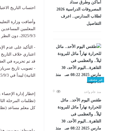
أماكن وطرق سداد
احتساب التاريخ الاعتبا
المصروفات الدراسية 2026
لطلاب المدارس.. اعرف
وأضافت وزارة التعليم
التفاصيل
2025/9/3، دون النظر لأي اعتبارات أخرى، موكده علي التوجيه للمختصين طرفكم بالتعاون في تنفيذ الآتي:
- التأكيد على عدم الإ
قد تم تحريره في العقد
- تصويب تاريخ سريان 
الثانية) ليبدأ في 2025/9/3.
غير مصنف
0
منذ عام واحد
إخطار إدارة الإحصاء 
طقس اليوم الأحد.. مائل
للحرارة نهاراً مائل للبرودة
كل معلم مساعد (تظلمات ال
ليلاً.. والعظمى فى
القاهرة...اليوم الأحد، 30
مارس 2025 08:22 صـ منذ
ملحوظة: مضمون هذا ا