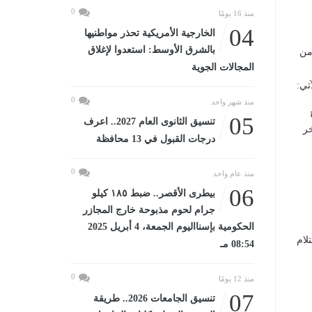
0
منذ 16 يومًا
04
الخارجية الأمريكية تحذر مواطنيها
بالشرق الأوسط: استعدوا لإغلاق
من
المجالات الجوية
0
منذ شهر واحد
05
تنسيق الثانوى العام 2027.. اعرف
اري آخر
درجات القبول في 13 محافظة
0
منذ عام واحد
06
بيطرى الأقصر.. ضبط ١٨٥ كيلو
جرام لحوم مذبوحة خارج المجازر
الحكومية بإسنااليوم الجمعة، 4 أبريل 2025
 لإستلام
08:54 مـ
0
منذ 12 يومًا
07
تنسيق الجامعات 2026.. طريقة