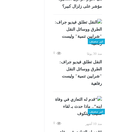
مؤشر على زلزال كبير؟
غير مصنف
0
منذ 30 يومًا
​النقل تطلق فيديو جراف:
الطرق ووسائل النقل
"شرايين تنمية" وليست
رفاهية
غير مصنف
0
منذ 10 أشهر