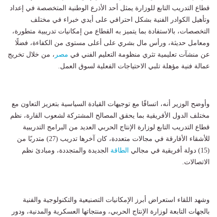
قطاع التدريب التابع للوزارة يمثل أحد الأذرع الوطنية المتخصصة في إعداد
وتأهيل الكوادر الفنية بشكل احترافي على أيدي خبراء في مختلف
التخصصات، بالاستفادة بما يتميز به القطاع من إمكانيات تدريبية متطورة،
ومعامل حديثة، ورأس مال بشري على أعلى مستوى من الكفاءة، فضلًا
عن منشآت تعليمية تثري منظومة التعليم الفني في
مصر
، من خلال تخريج
عمالة فنية مؤهلة تلبي الاحتياجات الفعلية لسوق العمل.
وأوضح الوزير أنه، اتساقًا مع توجيهات القيادة السياسية بتعزيز التعاون مع
مختلف الدول الأفريقية بما يحقق المصالح المشتركة لشعوب القارة، نظم
قطاع التدريب التابع لوزارة الإنتاج الحربي العديد من البرامج التدريبية
للأشقاء الأفارقة في مجالات متعددة، كان آخرها تدريب (27) متدربًا من
(15) دولة أفريقية في مجالي
الطاقة
الجديدة والمتجددة، ومبادئ نظم
الاتصالات.
وشهد اللقاء استعراض أبرز الإمكانيات التصنيعية والتكنولوجية والفنية
بالجهات التابعة لوزارة الإنتاج الحربي، ومنتجاتها العسكرية والمدنية، ودور