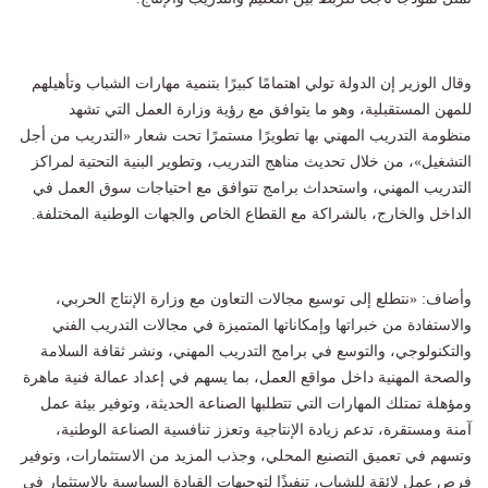
وقال الوزير إن الدولة تولي اهتمامًا كبيرًا بتنمية مهارات الشباب وتأهيلهم
للمهن المستقبلية، وهو ما يتوافق مع رؤية وزارة العمل التي تشهد
منظومة التدريب المهني بها تطويرًا مستمرًا تحت شعار «التدريب من أجل
التشغيل»، من خلال تحديث مناهج التدريب، وتطوير البنية التحتية لمراكز
التدريب المهني، واستحداث برامج تتوافق مع احتياجات سوق العمل في
الداخل والخارج، بالشراكة مع القطاع الخاص والجهات الوطنية المختلفة.
وأضاف: «نتطلع إلى توسيع مجالات التعاون مع وزارة الإنتاج الحربي،
والاستفادة من خبراتها وإمكاناتها المتميزة في مجالات التدريب الفني
والتكنولوجي، والتوسع في برامج التدريب المهني، ونشر ثقافة السلامة
والصحة المهنية داخل مواقع العمل، بما يسهم في إعداد عمالة فنية ماهرة
ومؤهلة تمتلك المهارات التي تتطلبها الصناعة الحديثة، وتوفير بيئة عمل
آمنة ومستقرة، تدعم زيادة الإنتاجية وتعزز تنافسية الصناعة الوطنية،
وتسهم في تعميق التصنيع المحلي، وجذب المزيد من الاستثمارات، وتوفير
فرص عمل لائقة للشباب، تنفيذًا لتوجيهات القيادة السياسية بالاستثمار في