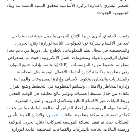
العنصر البشري باعتباره الركيزة الأساسية لتحقيق التنمية المستدامة وبناء
الجمهورية الجديدة».
وعقب الاجتماع، أجرى وزيرا الإنتاج الحربي والعمل جولة تفقدية داخل
عدد من الأقسام بشركة تويا تكنولوجي التابعة لوزارة الإنتاج الحربي،
والمتخصصة في مجال نظم المعلومات، للإطلاع على دورها في دعم مجال
التحول الرقمي بالدولة ومنظومات العمل الإلكترونية، حيث تم إستعراض
منظومة تخطيط موارد المؤسسات (ERP)والخاصة بإدارة جميع الموارد
وهي منظومة متكاملة لإدارة أنشطة الأعمال اليومية مثل المحاسبة
والمشتريات والمخازن وتكويد الأصناف وإدارة المشروعات والميزانية
وإدارة المخاطر والامتثال، وتساهم المنظومة في التخطيط وصُنع القرار
بكفاءة من خلال تبسيط العمليات وتوفير نتائج تحليلية في الوقت الفعلي
وربط البيانات عبر الأقسام المالية وسلاسل التوريد والموارد البشرية
وأتمتة المهام الروتينية مثل إعداد الفواتير أو معالجة الطلبات والمرتجعات.
كما تم تفقد قسم ميكنة منظومة بطاقات
التموين
، والإدارة العامة لتأمين
الشبكات حيث تم تفقد الشبكة الموسعة لشركات الانتاج الحربي لحوكمة
ورقمنة البيانات الخاصة بالشركات والقطاعات المختلفة التابعة للوزارة.