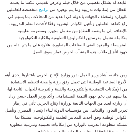
التابعة له بشكل تفصيلي من خلال فيلم وعرض تقديمي عكسا ما يضمه
القطاع من إمكانيات تدريبية وما يتم توفيره من
برامج
متخصصة للعاملين
بالوزارة ولمختلف الجهات بالدولة في العديد من المجالات، بما يسهم في
رفع كفاءة العاملين وتأهيل الكوادر البشرية وفقًا لأحدث النظم التدريبية،
بالإضافة إلى ما يضمه القطاع من معامل مجهزة ومنظومة تعليمية
متكاملة تشمل مدرستين للتكنولوجيا التطبيقية والكلية التكنولوجية
المتوسطة والمعهد الفني للصناعات المتطورة، علاوة على ما يتم بذله من
جهود لتأهيل طلاب هذه المنشآت لخوض غمار سوق العمل.
ومن جانبه، أشاد وزير العمل بدور وزارة الإنتاج الحربي باعتبارها إحدى أهم
الأذرع الصناعية الوطنية التي تعمل وفق رؤية واضحة لتعظيم الاستفادة
من الإمكانات التصنيعية والتكنولوجية والفنية والتدريبية للجهات التابعة لها،
بما يسهم في دعم جهود التنمية المستدامة...وأكد وزير العمل حسن رداد
أن زيارته لعدد من الجهات التابعة لوزارة الإنتاج الحربي تأتي في إطار
تعزيز التعاون والتكامل بين مؤسسات الدولة لبناء الإنسان المصري وتأهيل
الكوادر الوطنية وفق أحدث المعايير العلمية والتكنولوجية، مشيدًا بما
تمتلكه منظومة التدريب بالوزارة من إمكانيات تعليمية وتدريبية متطورة
تمثل نموذجًا ناجحًا للربط بين التعليم والتدريب والإنتاج.