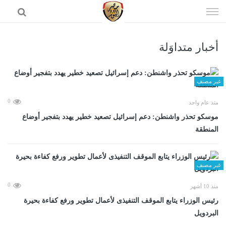
إذهب
الى
المحتوى
أخبار متداوَلة
الرئيسية
غير مصنف
0
منذ عام واحد
موسكو تحذر واشنطن: دعم إسرائيل تصعيد خطير يهدد بتفجير أوضاع
المنطقة
غير مصنف
0
منذ 10 أشهر
رئيس الوزراء يتابع الموقف التنفيذى لأعمال تطوير ورفع كفاءة بحيرة
البردويل