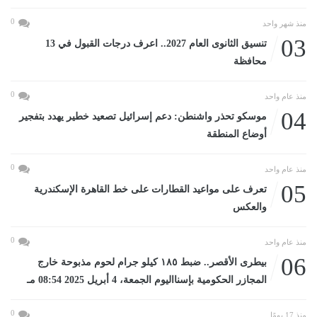
0
منذ شهر واحد
03
تنسيق الثانوى العام 2027.. اعرف درجات القبول في 13
محافظة
0
منذ عام واحد
04
موسكو تحذر واشنطن: دعم إسرائيل تصعيد خطير يهدد بتفجير
أوضاع المنطقة
0
منذ عام واحد
05
تعرف على مواعيد القطارات على خط القاهرة الإسكندرية
والعكس
0
منذ عام واحد
06
بيطرى الأقصر.. ضبط ١٨٥ كيلو جرام لحوم مذبوحة خارج
المجازر الحكومية بإسنااليوم الجمعة، 4 أبريل 2025 08:54 مـ
0
منذ 17 يومًا