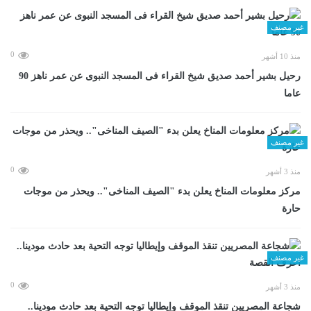
غير مصنف
0
منذ 10 أشهر
رحيل بشير أحمد صديق شيخ القراء فى المسجد النبوى عن عمر ناهز 90
عاما
غير مصنف
0
منذ 3 أشهر
مركز معلومات المناخ يعلن بدء "الصيف المناخى".. ويحذر من موجات
حارة
غير مصنف
0
منذ 3 أشهر
شجاعة المصريين تنقذ الموقف وإيطاليا توجه التحية بعد حادث مودينا..