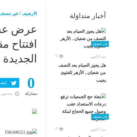
الارشيف
/
غير مصنف
أخبار متداوَلة
عرض عسك
افتتاح مق
غير مصنف
الجديدة
0
منذ 6 أشهر
هل يجوز الصيام بعد النصف
من شعبان.. الأزهر للفتوى
0
يجيب
إنشر ف
مشاركة
منذ شهر 
غير مصنف
0
منذ 3 أشهر