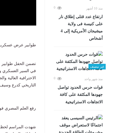
0
منذ 10 أشهر
ارتفاع عدد قتلى إطلاق نار
على كنيسة فى ولاية
ميشيجان الأمريكية إلى 4
أشخاص
طوابير عرض عسكرية 
تضمن الحفل طوابير ع
غير مصنف
في السير العسكري وا
الاحترافية العالية وا
0
منذ شهر واحد
التاريخي كدرع وسيف 
قوات حرس الحدود تواصل
جهودها المكثفة على كافة
الاتجاهات الاستراتيجية
رفع العلم المصري فو
شهدت المراسم لحظة تا