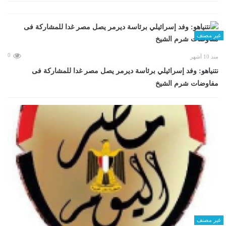
غير مصنف
0
منذ 10 أشهر
نتنياهو: وفد إسرائيلي برئاسة ديرمر يصل مصر غدا للمشاركة فى
مفاوضات شرم الشيخ
غير مصنف