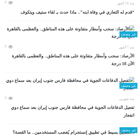
0
منذ 10 أشهر
“قدم له التعازي في وفاة ابنه”.. ماذا حدث بـ لقاء ستيف ويتكوف
غير مصنف
0
منذ 7 أشهر
الأرصاد: سحب وأمطار متفاوتة على هذه المناطق.. والعظمى بالقاهرة
الآن 18 درجة
غير مصنف
0
منذ شهرين
تفعيل الدفاعات الجوية في محافظة فارس جنوب إيران بعد سماع دوي
انفجار
غير مصنف