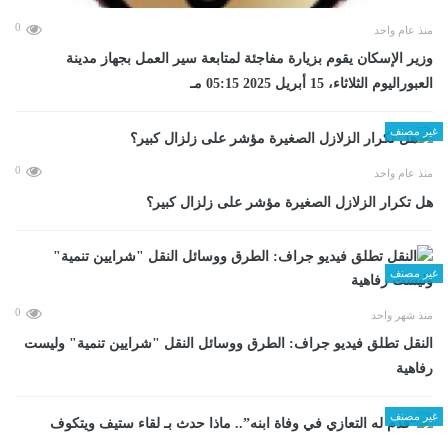
0
منذ عام واحد
وزير الإسكان يقوم بزيارة مفاجئة لمتابعة سير العمل بجهاز مدينة
العبوراليوم الثلاثاء، 15 أبريل 2025 05:15 مـ
غير مصنف
0
منذ عام واحد
هل تكرار الزلازل الصغيرة مؤشر على زلزال كبير؟
غير مصنف
0
منذ شهر واحد
​النقل تطلق فيديو جراف: الطرق ووسائل النقل "شرايين تنمية" وليست
رفاهية
غير مصنف