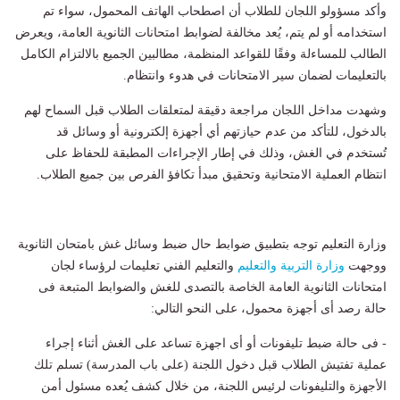
وأكد مسؤولو اللجان للطلاب أن اصطحاب الهاتف المحمول، سواء تم
استخدامه أو لم يتم، يُعد مخالفة لضوابط امتحانات الثانوية العامة، ويعرض
الطالب للمساءلة وفقًا للقواعد المنظمة، مطالبين الجميع بالالتزام الكامل
بالتعليمات لضمان سير الامتحانات في هدوء وانتظام.
وشهدت مداخل اللجان مراجعة دقيقة لمتعلقات الطلاب قبل السماح لهم
بالدخول، للتأكد من عدم حيازتهم أي أجهزة إلكترونية أو وسائل قد
تُستخدم في الغش، وذلك في إطار الإجراءات المطبقة للحفاظ على
انتظام العملية الامتحانية وتحقيق مبدأ تكافؤ الفرص بين جميع الطلاب.
وزارة التعليم توجه بتطبيق ضوابط حال ضبط وسائل غش بامتحان الثانوية
ووجهت
وزارة التربية والتعليم
والتعليم الفني تعليمات لرؤساء لجان
امتحانات الثانوية العامة الخاصة بالتصدى للغش والضوابط المتبعة فى
حالة رصد أى أجهزة محمول، على النحو التالي:
- فى حالة ضبط تليفونات أو أى اجهزة تساعد على الغش أثناء إجراء
عملية تفتيش الطلاب قبل دخول اللجنة (على باب المدرسة) تسلم تلك
الأجهزة والتليفونات لرئيس اللجنة، من خلال كشف يُعده مسئول أمن