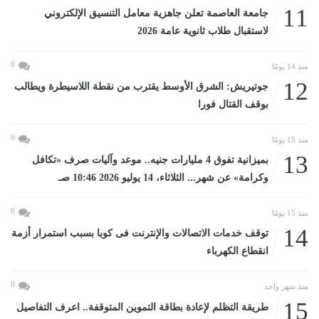
11
جامعة العاصمة تعلن جاهزية معامل التنسيق الإلكتروني
لاستقبال طلاب ثانوية عامة 2026
0
منذ 14 يومًا
12
جوتيريش: الشرق الأوسط يقترب من نقطة اللاسيطرة ويطالب
بوقف القتال فورا
0
منذ 15 يومًا
13
بميزانية تفوق 4 مليارات جنيه.. موعد وآليات صرف «تكافل
وكرامة» عن شهر... الثلاثاء، 14 يوليو 2026 10:46 صـ
0
منذ 15 يومًا
14
توقف خدمات الاتصالات والإنترنت فى كوبا بسبب استمرار أزمة
انقطاع الكهرباء
0
منذ شهر واحد
15
طريقة التظلم لإعادة بطاقة التموين المتوقفة.. اعرف التفاصيل