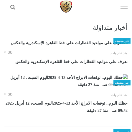
إذهب
الى
المحتوى
أخبار متداوَلة
الرئيسية
غير مصنف
0
منذ عام واحد
تعرف على مواعيد القطارات على خط القاهرة الإسكندرية والعكس
غير مصنف
0
منذ عام واحد
حظك اليوم.. توقعات الابراج الأحد 13-4-2025اليوم السبت، 12 أبريل 2025
09:52 صـ منذ 27 دقيقة
غير مصنف