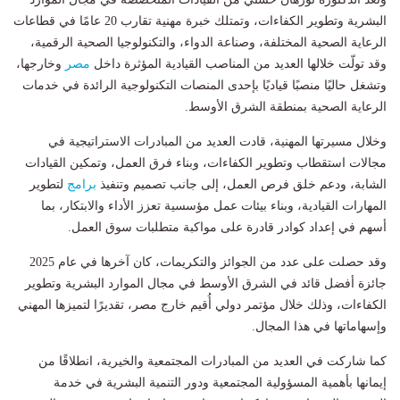
البشرية وتطوير الكفاءات، وتمتلك خبرة مهنية تقارب 20 عامًا في قطاعات
الرعاية الصحية المختلفة، وصناعة الدواء، والتكنولوجيا الصحية الرقمية،
وقد تولّت خلالها العديد من المناصب القيادية المؤثرة داخل
مصر
وخارجها،
وتشغل حاليًا منصبًا قياديًا بإحدى المنصات التكنولوجية الرائدة في خدمات
الرعاية الصحية بمنطقة الشرق الأوسط.
وخلال مسيرتها المهنية، قادت العديد من المبادرات الاستراتيجية في
مجالات استقطاب وتطوير الكفاءات، وبناء فرق العمل، وتمكين القيادات
الشابة، ودعم خلق فرص العمل، إلى جانب تصميم وتنفيذ
برامج
لتطوير
المهارات القيادية، وبناء بيئات عمل مؤسسية تعزز الأداء والابتكار، بما
أسهم في إعداد كوادر قادرة على مواكبة متطلبات سوق العمل.
وقد حصلت على عدد من الجوائز والتكريمات، كان آخرها في عام 2025
جائزة أفضل قائد في الشرق الأوسط في مجال الموارد البشرية وتطوير
الكفاءات، وذلك خلال مؤتمر دولي أُقيم خارج مصر، تقديرًا لتميزها المهني
وإسهاماتها في هذا المجال.
كما شاركت في العديد من المبادرات المجتمعية والخيرية، انطلاقًا من
إيمانها بأهمية المسؤولية المجتمعية ودور التنمية البشرية في خدمة