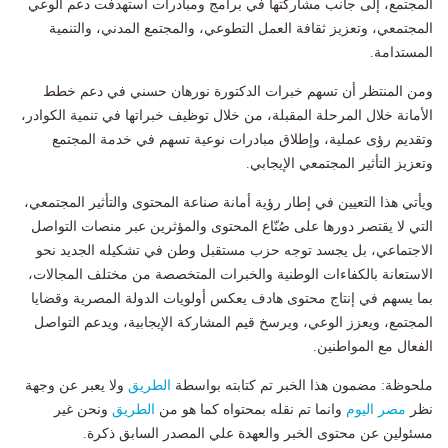
المجتمع، إلى جانب مشاركتها في برامج ومبادرات استهدفت دعم الوعي
المجتمعي، وتعزيز ثقافة العمل التطوعي، والمجتمع المدني، والتنمية
المستدامة.
ومن المنتظر أن تسهم خبرات الدكتورة نورهان حسني في دعم خطط
الأمانة خلال المرحلة المقبلة، من خلال توظيف خبراتها في تنمية الكوادر،
وتقديم رؤى عملية، وإطلاق مبادرات نوعية تسهم في خدمة المجتمع
وتعزيز التأثير المجتمعي الإيجابي.
ويأتي هذا التعيين في إطار رؤية أمانة صناعة المحتوى والتأثير المجتمعي،
التي لا يقتصر دورها على صُنّاع المحتوى والمؤثرين عبر منصات التواصل
الاجتماعي، بل يجسد توجه حزب مستقبل وطن في تشكيله الجديد نحو
الاستعانة بالكفاءات الوطنية والخبرات المتخصصة من مختلف المجالات،
بما يسهم في إنتاج محتوى هادف يعكس أولويات الدولة المصرية وقضايا
المجتمع، ويعزز الوعي، ويرسخ قيم المشاركة الإيجابية، ويدعم التواصل
الفعال مع المواطنين.
ملحوظة: مضمون هذا الخبر تم كتابته بواسطة
الطريق
ولا يعبر عن وجهة
نظر
مصر اليوم
وانما تم نقله بمحتواه كما هو من
الطريق
ونحن غير
مسئولين عن محتوى الخبر والعهدة علي المصدر السابق ذكرة.