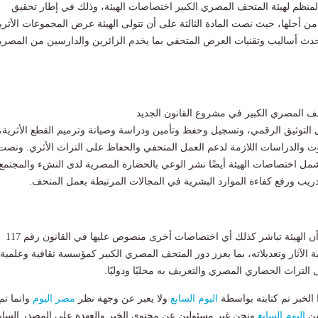
منظم لهيئة المتحف المصري الكبير اختصاصات الهيئة، وذلك في إطار تحقيق
ن أجلها، حيث نصت المادة الثالثة على أن تتولى الهيئة عرض المجموعات الأثري
حدث أساليب وتقنيات العرض المتحفي بما يخدم الزائرين والدارسين من المصري
ف المصري الكبير في مشروع القانون الجديد
ال التوثيق الرقمي، وتسجيل وحفظ وتأمين ودراسة وصيانة وترميم القطع الأثرية،
ث والدراسات اللازمة لدعم العمل المتحفي والحفاظ على التراث الأثري. ونصت
تشمل اختصاصات الهيئة أيضًا نشر الوعي بالحضارة المصرية لدى النشء والمجتمع
ريب ورفع كفاءة الموارد البشرية في المجالات المرتبطة بعمل المتحف.
وأكد مشروع القانون أن الهيئة تباشر كذلك أي اختصاصات أخرى منصوص عليها في القانون رقم 117
أن حماية الآثار وتعديلاته، بما يعزز دور المتحف المصري الكبير كمؤسسة ثقافية وعلمية
لتراث الحضاري المصري والتعريف به محليًا ودوليًا.
لخبر تم كتابته بواسطة
اليوم السابع
ولا يعبر عن وجهة نظر
مصر اليوم
وانما تم
من
اليوم السابع
ونحن غير مسئولين عن محتوى الخبر والعهدة علي المصدر الساب