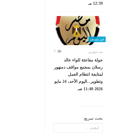
12:39 مـ
غير مصنف
0
منذ شهرين
جولة مفاجئة للواء خالد
رسلان بمجمع مواقف دمنهور
لمتابعة انتظام العمل
وتطوير...اليوم الأحد، 24 مايو
2026 11:40 صـ
بحث سريع: