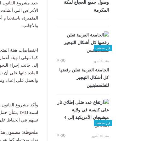
وصول جميع الحجاج لمكة
حدد مشروع القانون ال
المكرمة
الأغراض التي أنشئت م
المتميزة، باستخدام أ
والأجانب.
غير مصنف
اختصاصات هيئة المتح
كما تتولى الهيئة أعم
0
منذ 6 أشهر
إلى جانب إجراء البحو
الجامعة العربية تعلن رفضها
المادة ذاتها على أن 
كل أشكال التهجير
والعمل على إعداد وتد
للفلسطينيين
لسنة 1983 بش
تسهم في الحفاظ على ا
غير مصنف
ملحوظة: مضمون هذا ا
0
منذ 10 أشهر
نقله بمحتواه كما هو 