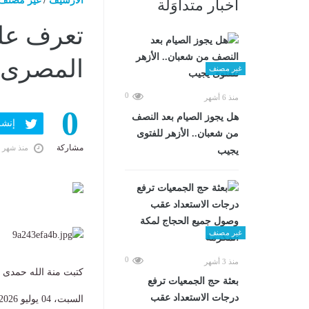
الارشيف
/
غير مصنف
أخبار متداوَلة
تعرف عل
المصرى ا
غير مصنف
0
منذ 6 أشهر
0
هل يجوز الصيام بعد النصف
إنشر ف
من شعبان.. الأزهر للفتوى
مشاركة
منذ شهر 
يجيب
غير مصنف
0
منذ 3 أشهر
كتبت منة الله حمدى
بعثة حج الجمعيات ترفع
درجات الاستعداد عقب
السبت، 04 يوليو 2026 03:30 ص