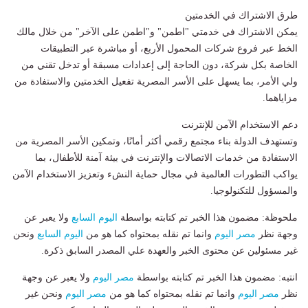
طرق الاشتراك في الخدمتين
يمكن الاشتراك في خدمتي "اطمن" و"اطمن على الآخر" من خلال مالك
الخط عبر فروع شركات المحمول الأربع، أو مباشرة عبر التطبيقات
الخاصة بكل شركة، دون الحاجة إلى إعدادات مسبقة أو تدخل تقني من
ولي الأمر، بما يسهل على الأسر المصرية تفعيل الخدمتين والاستفادة من
مزاياهما.
دعم الاستخدام الآمن للإنترنت
وتستهدف الدولة بناء مجتمع رقمي أكثر أمانًا، وتمكين الأسر المصرية من
الاستفادة من خدمات الاتصالات والإنترنت في بيئة آمنة للأطفال، بما
يواكب التطورات العالمية في مجال حماية النشء وتعزيز الاستخدام الآمن
والمسؤول للتكنولوجيا.
ملحوظة: مضمون هذا الخبر تم كتابته بواسطة
اليوم السابع
ولا يعبر عن
وجهة نظر
مصر اليوم
وانما تم نقله بمحتواه كما هو من
اليوم السابع
ونحن
غير مسئولين عن محتوى الخبر والعهدة علي المصدر السابق ذكرة.
انتبه: مضمون هذا الخبر تم كتابته بواسطة
مصر اليوم
ولا يعبر عن وجهة
نظر
مصر اليوم
وانما تم نقله بمحتواه كما هو من
مصر اليوم
ونحن غير