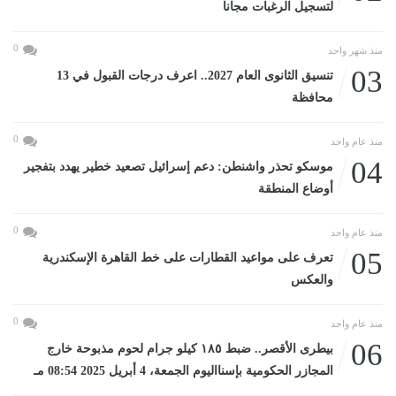
لتسجيل الرغبات مجانا
0
منذ شهر واحد
03
تنسيق الثانوى العام 2027.. اعرف درجات القبول في 13
محافظة
0
منذ عام واحد
04
موسكو تحذر واشنطن: دعم إسرائيل تصعيد خطير يهدد بتفجير
أوضاع المنطقة
0
منذ عام واحد
05
تعرف على مواعيد القطارات على خط القاهرة الإسكندرية
والعكس
0
منذ عام واحد
06
بيطرى الأقصر.. ضبط ١٨٥ كيلو جرام لحوم مذبوحة خارج
المجازر الحكومية بإسنااليوم الجمعة، 4 أبريل 2025 08:54 مـ