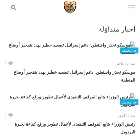
إذهب
الى
المحتوى
أخبار متداوَلة
الرئيسية
غير مصنف
0
منذ عام واحد
موسكو تحذر واشنطن: دعم إسرائيل تصعيد خطير يهدد بتفجير أوضاع
المنطقة
غير مصنف
0
منذ 10 أشهر
رئيس الوزراء يتابع الموقف التنفيذى لأعمال تطوير ورفع كفاءة بحيرة
البردويل