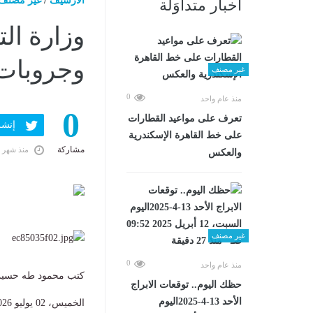
الارشيف
/
غير مصنف
أخبار متداوَلة
وزارة الت
وجروبات 
غير مصنف
0
منذ عام واحد
0
تعرف على مواعيد القطارات
إنشر ف
على خط القاهرة الإسكندرية
مشاركة
منذ شهر 
والعكس
غير مصنف
0
منذ عام واحد
كتب محمود طه حسي
حظك اليوم.. توقعات الابراج
الأحد 13-4-2025اليوم
الخميس، 02 يوليو 2026 09:05 ص