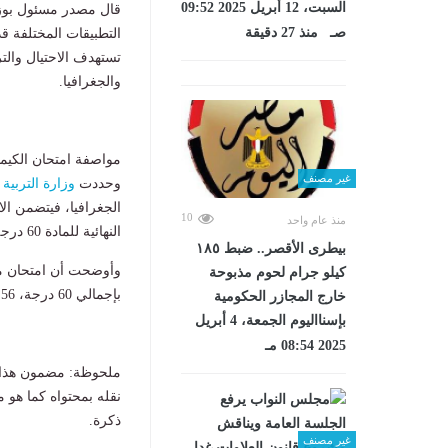
السبت، 12 أبريل 2025 09:52
قال مصدر مسئول بوزارة
صـ منذ 27 دقيقة
التطبيقات المختلفة قد
تستهدف الاحتيال وال
والجغرافيا.
مواصفة امتحان الكيمياء
غير مصنف
وحددت
وزارة التربية 
10
منذ عام واحد
النهائية للمادة 60 درجة، 56 درجة للاختيار من متعدد و4 درجات للأسئلة المقالية.
بيطرى الأقصر.. ضبط ١٨٥
كيلو جرام لحوم مذبوحة
بإجمالي 60 درجة، 56 درجة للاختيار من متعدد و4 درجات للأسئلة المقالية.
خارج المجازر الحكومية
بإسنااليوم الجمعة، 4 أبريل
2025 08:54 مـ
ملحوظة: مضمون هذا ا
نقله بمحتواه كما هو 
ذكرة.
غير مصنف