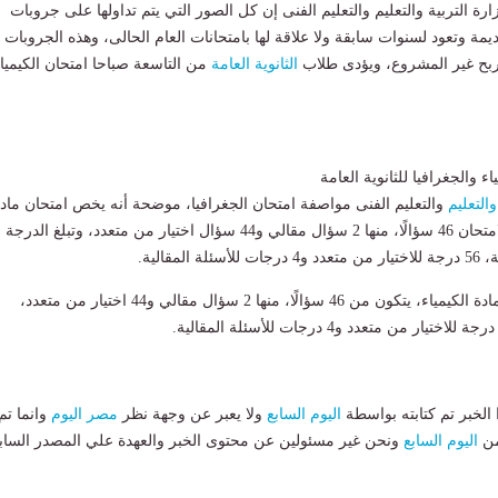
 التربية والتعليم والتعليم الفنى إن كل الصور التي يتم تداولها على جروبات
يمة وتعود لسنوات سابقة ولا علاقة لها بامتحانات العام الحالى، وهذه الجروبات
تربح غير المشروع، ويؤدى طلاب
الثانوية العامة
من التاسعة صباحا امتحان الكيميا
 والجغرافيا للثانوية العامة
والتعليم
والتعليم الفنى مواصفة امتحان الجغرافيا، موضحة أنه يخص امتحان ماد
الجغرافيا، فيتضمن الامتحان 46 سؤالًا، منها 2 سؤال مقالي و44 سؤال اختيار من متعدد، وتبلغ الدرجة
وأوضحت أن امتحان مادة الكيمياء، يتكون من 46 سؤالًا، منها 2 سؤال مقالي و44 اختيار من متعدد،
لخبر تم كتابته بواسطة
اليوم السابع
ولا يعبر عن وجهة نظر
مصر اليوم
وانما تم
من
اليوم السابع
ونحن غير مسئولين عن محتوى الخبر والعهدة علي المصدر الساب