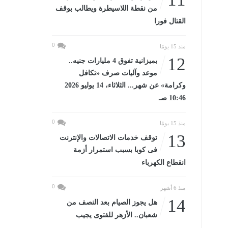
من نقطة اللاسيطرة ويطالب بوقف
القتال فورا
0
منذ 15 يومًا
12
بميزانية تفوق 4 مليارات جنيه..
موعد وآليات صرف «تكافل
وكرامة» عن شهر... الثلاثاء، 14 يوليو 2026
10:46 صـ
0
منذ 15 يومًا
13
توقف خدمات الاتصالات والإنترنت
فى كوبا بسبب استمرار أزمة
انقطاع الكهرباء
0
منذ 6 أشهر
14
هل يجوز الصيام بعد النصف من
شعبان.. الأزهر للفتوى يجيب