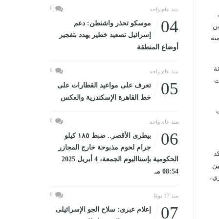
0
منذ عام واحد
04
موسكو تحذر واشنطن: دعم
ين
إسرائيل تصعيد خطير يهدد بتفجير
نة
أوضاع المنطقة
ة
0
منذ عام واحد
ت
05
تعرف على مواعيد القطارات على
خط القاهرة الإسكندرية والعكس
0
منذ عام واحد
06
بيطرى الأقصر.. ضبط ١٨٥ كيلو
جرام لحوم مذبوحة خارج المجازر
د
الحكومية بإسنااليوم الجمعة، 4 أبريل 2025
ين
08:54 مـ
ي،
0
منذ 17 يومًا
07
إعلام عبرى: سلاح الجو الإسرائيلى