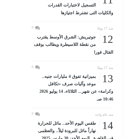
التسجيل لاختبارات القدرات
والكليات التى تشترط اجتيازها
0
منذ 17 يومًا
12
جوتيريش: الشرق الأوسط يقترب
من نقطة اللاسيطرة ويطالب بوقف
القتال فورا
0
منذ 17 يومًا
13
بميزانية تفوق 4 مليارات جنيه..
موعد وآليات صرف «تكافل
وكرامة» عن شهر... الثلاثاء، 14 يوليو 2026
10:46 صـ
0
منذ عام واحد
14
طقس اليوم الأحد.. مائل للحرارة
نهاراً مائل للبرودة ليلاً.. والعظمى
فى القاهرة...اليوم الأحد، 30 مارس 2025