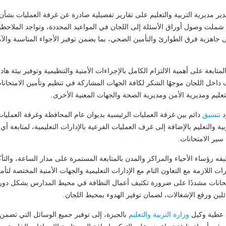
ر مديرية التربية والتعليم على تقارير تفصيلية صادرة عن غرفة العمليات بشأن
 شملت وصول أوراق الأسئلة إلى اللجان في المواعيد المحددة، وتواجد الملاحظ
ى جاهزية فرق الطوارئ والتأمين الصحي، بما يضمن توفير الأجواء المناسبة والآم
تابعة على أهمية الالتزام الكامل بالإجراءات الأمنية والتنظيمية وتوفير بيئة هادئ
اب داخل اللجان موجهًا الشكر لكافة الجهات المشاركة في تنظيم وتأمين الامتحانا
تعليم ومديرية الأمن ومديرية الصحة والجهات المعنية الأخرى.
د
تنسيق
دائم بين غرفة العمليات الرئيسية بديوان عام المحافظة وغرفة العمليات
ية والتعليم بالإضافة إلى غرف العمليات الفرعية بالإدارات التعليمية، لمتابعة أي
سير الامتحانات.
يفه رؤساء الأحياء والمراكز والمدن بالمتابعة المستمرة على مدار الساعة، والتأك
ات اللازمة مع التعاون التام مع الإدارات التعليمية والجهات الأمنية المختصة لتأم
تحانات مشددًا على ضرورة تكثيف أعمال النظافة في محيط المدارس بشكل دور
ائلين ورفع الإشغالات، لضمان توفير الهدوء بمحيط اللجان.
 عطية وكيل
وزارة التربية والتعليم
بالجيزة، إلى توفير جميع الوسائل التي تضمن