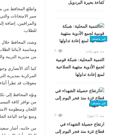
كفاءة بحيرة البردويل
واطلع المحافظ من مدي
سير الامتحانات والتي
والمراقبين، إضافة إل
للطلاب.
غير مصنف
وشدد المحافظ خلال الم
ومناسبة لأبنائنا الطل
0
منذ شهر واحد
من مديرية التربية وال
التنمية المحلية: شبكة قومية
لجمع الأدوية منتهية الصلاحية
كما أكد الأنصاري وجو
لمنع إعادة تداولها
المركزية بمديرية الترب
معوقات قد تطرأ أثناء 
ونوّه المحافظ إلى تكل
من توافر كافة التيسير
غير مصنف
اللجان ومنظومة الام
0
منذ 11 شهرًا
ومنع تواجد الباعة الج
ارتفاع حصيلة الشهداء في
من جانبه، أشار سعيد
قطاع غزة منذ فجر اليوم إلى