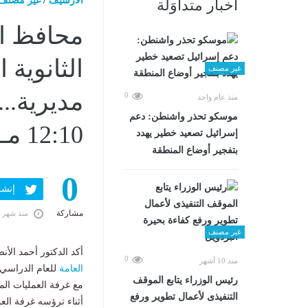
الارشيف
/
غير مصنف
أخبار متداوَلة
محافظ ال
الثانوية
غير مصنف
0
منذ عام واحد
موسكو تحذر واشنطن: دعم
12:10 مـ
إسرائيل تصعيد خطير يهدد
بتفجير أوضاع المنطقة
0
إنشر ف
مشاركة
منذ شهر 
غير مصنف
أكد الدكتور أحمد الأ
0
منذ 10 أشهر
العامة
رئيس الوزراء يتابع الموقف
مع غرفة العمليات الم
التنفيذى لأعمال تطوير ورفع
أثناء ترؤسه غرفة العم