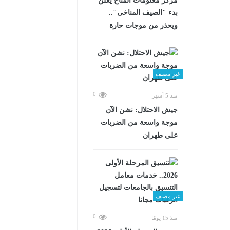
مركز معلومات المناخ يعلن
بدء "الصيف المناخى"..
ويحذر من موجات حارة
غير مصنف
0
منذ 5 أشهر
جيش الاحتلال: نشن الآن
موجة واسعة من الضربات
على طهران
غير مصنف
0
منذ 15 يومًا