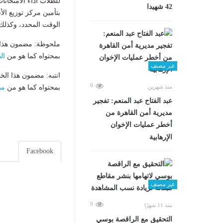
للطلاب أداء الامتحان
42 شهيدا
بتأمين مركز توزيع ا
الوقت المحدد، وكذلك م
ملحوظة: مضمون هذا ا
بمحتواه كما هو من
ال
غير مصنف
انتبه: مضمون هذا الخ
0
منذ شهرين
بمحتواه كما هو من
مص
عبد الفتاح عبد المنعم: تفجير
مديرية أمن القاهرة من
أخطر عمليات الإخوان
الإرهابية
Facebook
غير مصنف
0
منذ 11 شهرًا
التحقيق مع الراقصة بوسي