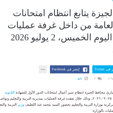
جيزة يتابع انتظام امتحانات
 العامة من داخل غرفة عمليات
مديرية...اليوم الخميس، 2 يوليو 2026
ى Twitter
إنشر فى Facebook
واحد
0
تبليغ
نصاري محافظ الجيزة انتظام سير أعمال امتحانات الدور الأول للشهادة
الثانوية
للعام الدراسي ٢٠٢٥ / ٢٠٢٦، وذلك خلال تفقده غرفة العمليات بمديرية التربية والتعليم وتواص
ركزية بوزارة التربية والتعليم بحضور السيد محمد عبد اللطيف
وزير
التربية والتع
ليات بالوزارة.