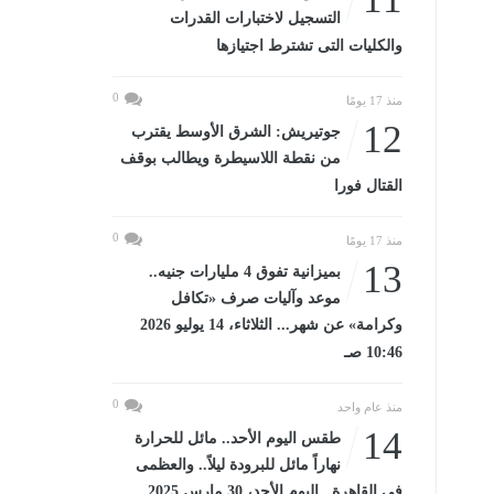
التسجيل لاختبارات القدرات
والكليات التى تشترط اجتيازها
0
منذ 17 يومًا
12
جوتيريش: الشرق الأوسط يقترب
من نقطة اللاسيطرة ويطالب بوقف
القتال فورا
0
منذ 17 يومًا
13
بميزانية تفوق 4 مليارات جنيه..
موعد وآليات صرف «تكافل
وكرامة» عن شهر... الثلاثاء، 14 يوليو 2026
10:46 صـ
0
منذ عام واحد
14
طقس اليوم الأحد.. مائل للحرارة
نهاراً مائل للبرودة ليلاً.. والعظمى
فى القاهرة...اليوم الأحد، 30 مارس 2025