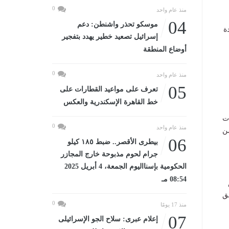
0
منذ عام واحد
04
موسكو تحذر واشنطن: دعم
ة
إسرائيل تصعيد خطير يهدد بتفجير
أوضاع المنطقة
0
منذ عام واحد
05
تعرف على مواعيد القطارات على
خط القاهرة الإسكندرية والعكس
ات
0
منذ عام واحد
من
06
بيطرى الأقصر.. ضبط ١٨٥ كيلو
جرام لحوم مذبوحة خارج المجازر
الحكومية بإسنااليوم الجمعة، 4 أبريل 2025
08:54 مـ
ق
0
منذ 17 يومًا
07
إعلام عبرى: سلاح الجو الإسرائيلى