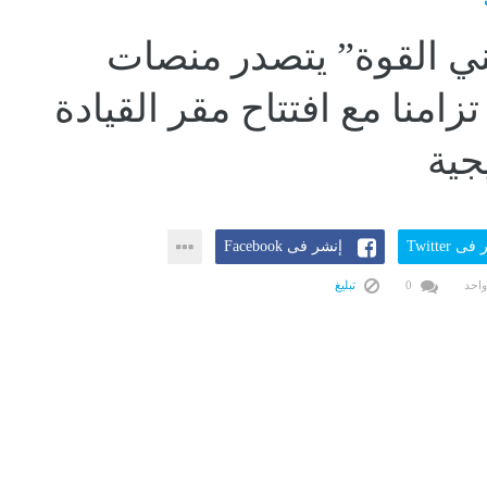
ي القوة” يتصدر منصات
زامنا مع افتتاح مقر القيادة
جية
ى Twitter
إنشر فى Facebook
واحد
0
تبليغ