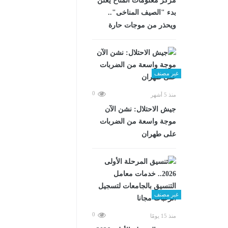
مركز معلومات المناخ يعلن
بدء "الصيف المناخى"..
ويحذر من موجات حارة
غير مصنف
0
منذ 5 أشهر
جيش الاحتلال: نشن الآن
موجة واسعة من الضربات
على طهران
غير مصنف
0
منذ 15 يومًا