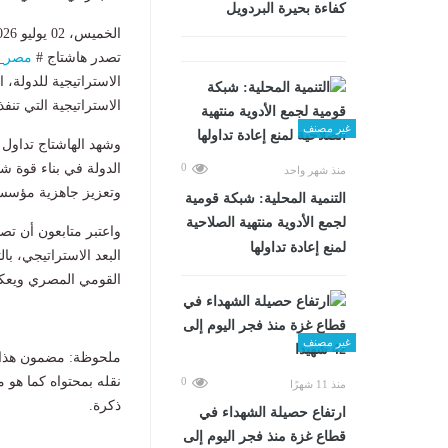
كفاءة بحيرة البردويل
الخميس، 02 يوليو 2026 03:06 م
تصدر هاشتاج #
مصر
_
الاستراتيجية للدولة، 
الاستراتيجية التي تنفذ
غير مصنف
وشهد الهاشتاج تداول
الدولة في بناء قوة ش
0
منذ شهر واحد
وتعزيز جاهزية مؤسسا
التنمية المحلية: شبكة قومية
لجمع الأدوية منتهية الصلاحية
واعتبر متابعون أن تص
لمنع إعادة تداولها
البعد الاستراتيجي، با
القومي المصري ويعكس 
غير مصنف
ملحوظة: مضمون هذا ا
نقله بمحتواه كما هو 
0
منذ 11 شهرًا
ذكرة.
ارتفاع حصيلة الشهداء في
قطاع غزة منذ فجر اليوم إلى