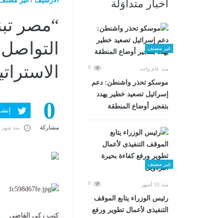
الارشيف
/
غير مصنف
أخبار متداوَلة
“مصر تبن
التواصل ت
غير مصنف
الاستراتي
0
منذ عام واحد
موسكو تحذر واشنطن: دعم
إسرائيل تصعيد خطير يهدد
0
بتفجير أوضاع المنطقة
إنشر ف
مشاركة
منذ شهر 
غير مصنف
0
منذ 10 أشهر
رئيس الوزراء يتابع الموقف
التنفيذى لأعمال تطوير ورفع
كتب زكي القاضي