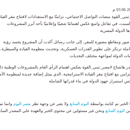
تبني_القوة منصات التواصل الاجتماعي، تزامنًا مع الاستعدادات لافتتاح مقر القياد
السبت، في تفاعل واسع عكس اهتمامًا شعبيًا وإعلاميًا بأحد أبرز المشروعات
ها الدولة المصرية.
 صور ومقاطع مصورة للمقر، إلى جانب رسائل أكدت أن المشروع يجسد رؤية
املة ترتكز على تطوير القدرات العسكرية، وتحديث منظومة القيادة والسيطرة،
ت الدولة لمواجهة مختلف التحديات.
در هاشتاج #مصر_تبني_القوة يعكس اهتمام الرأي العام بالمشروعات الوطنية ذ
لتزامن مع افتتاح مقر القيادة الاستراتيجية، الذي يمثل إضافة جديدة لمنظومة الأ
استمرار جهود الدولة في بناء قدراتها الشاملة.
لخبر تم كتابته بواسطة
اليوم السابع
ولا يعبر عن وجهة نظر
مصر اليوم
وانما تم
من
اليوم السابع
ونحن غير مسئولين عن محتوى الخبر والعهدة علي المصدر الساب