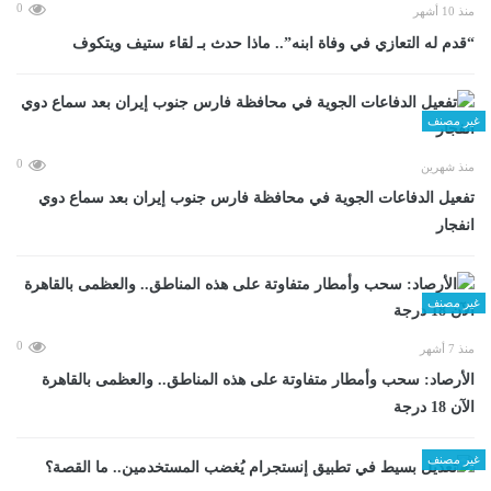
0
منذ 10 أشهر
“قدم له التعازي في وفاة ابنه”.. ماذا حدث بـ لقاء ستيف ويتكوف
غير مصنف
0
منذ شهرين
تفعيل الدفاعات الجوية في محافظة فارس جنوب إيران بعد سماع دوي
انفجار
غير مصنف
0
منذ 7 أشهر
الأرصاد: سحب وأمطار متفاوتة على هذه المناطق.. والعظمى بالقاهرة
الآن 18 درجة
غير مصنف