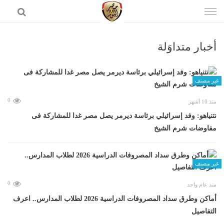
إذهب
الى
المحتوى
أخبار متداوَلة
الرئيسية
غير مصنف
0
منذ 10 أشهر
نتنياهو: وفد إسرائيلي برئاسة ديرمر يصل مصر غدا للمشاركة فى
مفاوضات شرم الشيخ
غير مصنف
0
منذ عام واحد
أماكن وطرق سداد المصروفات الدراسية 2026 لطلاب المدارس.. اعرف
التفاصيل