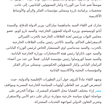
موسعاً ضم عدداً من الوزراء وكبار المسؤولين اليابانيين، إلى جانب
شخصيات برلمانية بارزة وممثلي مؤسسات الفكر والرأي والأوساط
الأكاديمية.
شارك في اللقاء السيد ماساهيسا ميازاكي، وزير الدولة للدفاع، والسيدة
أيانو كونيميتسو، وزيرة الدولة للشؤون الخارجية، والسيد تارو كونو، عضو
مجلس النواب ورئيس لجنة العلاقات الخارجية بالحزب الليبرالي
الديمقراطي الحاكم، والسيد تاكاجي رئيس مكتب العلاقات الخارجية
بالحزب، والسيد سدماسي اوي المستشار الخاص لرئيس الوزراء الياباني،
والسيد جون نانازاوا رئيس هيئة الاستخبارات بوزارة الخارجية اليابانية،
والسيد شينيا كوروساوا رئيس مؤسسة اليابان، فضلاً عن عدد من أعضاء
البرلمان الياباني وكبار المسؤولين الحكوميين، وممثلي مراكز الفكر
والمؤسسات البحثية والأكاديمية اليابانية.
وشهد اللقاء تبادلاً للرؤى حول أبرز التطورات الإقليمية والدولية، حيث
استعرض الوزير عبد العاطي أولويات السياسة الخارجية المصرية ومواقف
مصر
إزاء مختلف القضايا محل الاهتمام المشترك، مؤكداً الحرص على
مواصلة انتهاج سياسة خارجية متوازنة ترتكز على دعم الأمن والاستقرار
وتعزيز التعاون الدولي لمواجهة التحديات المشتركة.