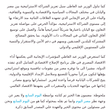
كما تناول الوزير عبد العاطى سبل تعزيز الشراكة الاستراتيجية بين مصر
واليابان في مختلف المجالات السياسية والاقتصادية والتنموية والثقافية،
والبناء على الزخم الإيجابي الذي تشهده العلاقات الثنائية منذ الارتقاء بها
إلى مستوى الشراكة الاستراتيجية، مؤكداً الحرص على مواصلة تعزيز
التعاون مع اليابان باعتبارها شريكاً استراتيجياً هاماً، والعمل على توسيع
آفاق التعاون الثنائي في المجالات ذات الأولوية، بما يحقق المصالح
المشتركة للبلدين الصديقين ويسهم في دعم الأمن والاستقرار والتنمية
على المستويين الإقليمي والدولي.
كما استعرض الوزير عبد العاطي المؤشرات الإيجابية التي يعكسها أداء
الاقتصاد المصري في ظل برنامج الإصلاح الاقتصادي الشامل الذي تنفذه
الدولة، مشيرا الى ما توفره مصر من مقومات تنافسية وموقع استراتيجي
يؤهلها لتكون مركزاً محورياً للتصنيع وسلاسل الإمداد الإقليمية والدولية،
يتيح للشركات اليابانية فرصاً واعدة لتعزيز استثماراتها وتنويع مصادر
إنتاجها في مواجهة التحديات والمتغيرات التي يشهدها الاقتصاد العالمي.
ملحوظة: مضمون هذا الخبر تم كتابته بواسطة
اليوم السابع
ولا يعبر عن
وجهة نظر
مصر اليوم
وانما تم نقله بمحتواه كما هو من
اليوم السابع
ونحن
غير مسئولين عن محتوى الخبر والعهدة علي المصدر السابق ذكرة.