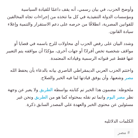
وأوضح الحزب، في بيان رسمي، أنه يقف داعمًا للقيادة السياسية
ومؤسسات الدولة التنفيذية في كل ما تتخذه من إجراءات تجاه المخالفين
للقوانين المصرية، انطلاقًا من حرصه على دعم الاستقرار والتنمية وإعلاء
سيادة القانون.
وشدد البيان على رفض الحزب أي محاولات للزج باسمه في قضايا أو
مواقف شخصية تخص أفرادًا أو جهات أخرى، مؤكدًا أن مواقفه يتم التعبير
عنها فقط عبر قنواته الرسمية وقياداته المعتمدة.
واختتم الحزب العربي الديمقراطي الناصري بيانه بالدعاء بأن يحفظ الله
مصر
وشعبها، وأن يوفق قيادتها لما فيه الخير والصلاح.
ملحوظة: مضمون هذا الخبر تم كتابته بواسطة
الطريق
ولا يعبر عن وجهة
نظر
مصر اليوم
وانما تم نقله بمحتواه كما هو من
الطريق
ونحن غير
مسئولين عن محتوى الخبر والعهدة علي المصدر السابق ذكرة.
الكلمات الدلائليه
مصر