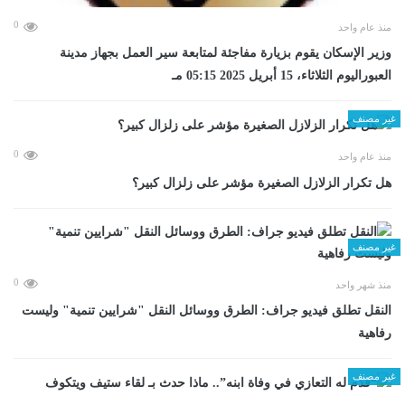
0
منذ عام واحد
وزير الإسكان يقوم بزيارة مفاجئة لمتابعة سير العمل بجهاز مدينة
العبوراليوم الثلاثاء، 15 أبريل 2025 05:15 مـ
غير مصنف
0
منذ عام واحد
هل تكرار الزلازل الصغيرة مؤشر على زلزال كبير؟
غير مصنف
0
منذ شهر واحد
​النقل تطلق فيديو جراف: الطرق ووسائل النقل "شرايين تنمية" وليست
رفاهية
غير مصنف