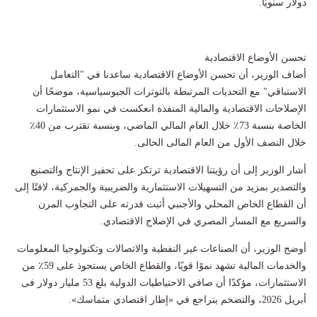
دولار سنويًا.
تحسن الأوضاع الاقتصادية
أضاف الوزير، أن تحسن الأوضاع الاقتصادية ساعدنا في "التعامل
الاستباقي" مع التحديات المرتبطة بالتوترات الجيوسياسية، موضحًا أن
الإصلاحات الاقتصادية والمالية المنفذة انعكست في نمو الاستثمارات
الخاصة بنسبة 73٪ خلال العام المالي الماضي، وبنسبة تقترب من 40٪
خلال النصف الأول من العام المالى الحالى.
أشار الوزير إلى أن رؤيتنا الاقتصادية ترتكز على تحفيز الإنتاج والتصنيع
والتصدير بمزيد من التسهيلات الاستثمارية والضريبية والجمركية، لافتًا إلى
أن القطاع الخاص المحلي والأجنبي أثبت قدرته على التجاوب المرن
والسريع مع المسار المصري في الإصلاح الاقتصادي.
أوضح الوزير، أن الصناعات غير النفطية والاتصالات وتكنولوجيا المعلومات
والخدمات المالية تشهد نموًا قويًا، والقطاع الخاص يستحوذ على 59٪ من
الاستثمارات، مؤكدًا أن صافي الاحتياطيات الدولية بلغ 53 مليار دولار فى
أبريل 2026، والتضخم يتراجع في «إطار اقتصادي متماسك».