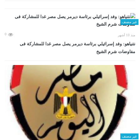
غير مصنف
0
منذ 10 أشهر
نتنياهو: وفد إسرائيلي برئاسة ديرمر يصل مصر غدا للمشاركة فى
مفاوضات شرم الشيخ
غير مصنف