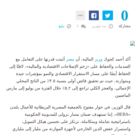
0
مشاركة
منذ شهرين
0
تبليغ
أكد أحمد كجوك
وزير
المالية، أن
مصر
أثبتت قدرتها على التعامل مع
الصدمات والحفاظ على «زخم الإصلاحات الاقتصادية والمالية»، لافتًا إلى
الحفاظ أيضًا على مسار الاستقرار الاقتصادي والنمو بمؤشرات جيدة
ومتوازنة، حيث تم تحقيق فائض أولى بنسبة ٣.٥٪ من الناتج المحلي
الإجمالي، والعجز الكلي تراجع إلى ٥,٢٪ خلال الفترة من يوليو إلى مارس
الماضيين.
قال الوزير، في حوار مفتوح بالجمعية المصرية البريطانية للأعمال بلندن
«BEBA»، إننا نستهدف ضمان مسار نزولى للمديونية الحكومية
باستراتيجية شاملة ومتكاملة، ترتكز على تحسين هيكل التمويل،
واستمرار خفض الدين الخارجي لأجهزة الموازنة من مليار إلى ملياري