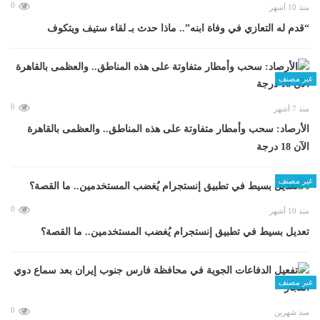
0
منذ 10 أشهر
“قدم له التعازي في وفاة ابنه”.. ماذا حدث بـ لقاء ستيف ويتكوف
غير مصنف
0
منذ 7 أشهر
الأرصاد: سحب وأمطار متفاوتة على هذه المناطق.. والعظمى بالقاهرة
الآن 18 درجة
غير مصنف
0
منذ 10 أشهر
تعديل بسيط في تطبيق إنستجرام يُغضب المستخدمين.. ما القصة؟
غير مصنف
0
منذ شهرين