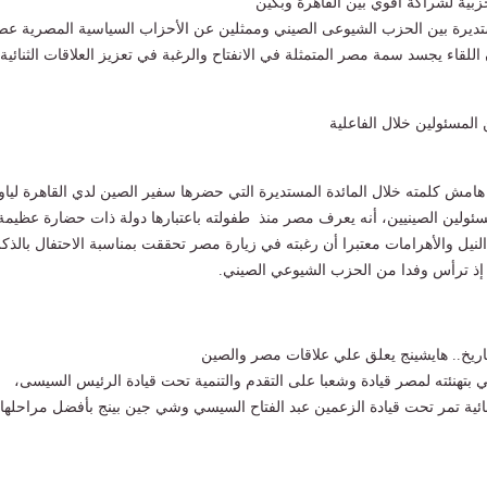
حزبية لشراكة أقوي بين القاهرة وبكين
يرة بين الحزب الشيوعى الصيني وممثلين عن الأحزاب السياسية المصرية عص
 اللقاء يجسد سمة مصر المتمثلة في الانفتاح والرغبة في تعزيز العلاقات الثنائية.
لمسئولين خلال الفاعلية
مش كلمته خلال المائدة المستديرة التي حضرها سفير الصين لدي القاهرة لياو
سئولين الصينيين، أنه يعرف مصر منذ طفولته باعتبارها دولة ذات حضارة عظيمة
لنيل والأهرامات معتبرا أن رغبته في زيارة مصر تحققت بمناسبة الاحتفال بالذك
اريخ.. هايشينج يعلق علي علاقات مصر والصين
 بتهنئته لمصر قيادة وشعبا على التقدم والتنمية تحت قيادة الرئيس السيسى،
ثنائية تمر تحت قيادة الزعمين عبد الفتاح السيسي وشي جين بينج بأفضل مراحلها