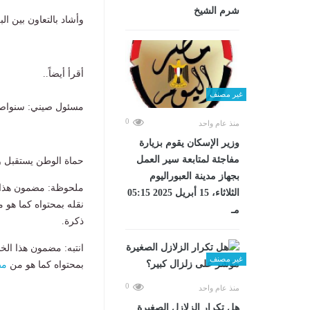
شرم الشيخ
وأشاد بالتعاون بين الب
أقرأ أيضاً..
غير مصنف
مسئول صيني: سنواصل ا
0
منذ عام واحد
وزير الإسكان يقوم بزيارة
مفاجئة لمتابعة سير العمل
حماة الوطن يستقبل و
بجهاز مدينة العبوراليوم
ملحوظة: مضمون هذا ا
الثلاثاء، 15 أبريل 2025 05:15
نقله بمحتواه كما هو 
مـ
ذكرة.
انتبه: مضمون هذا الخ
غير مصنف
بمحتواه كما هو من
مص
0
منذ عام واحد
هل تكرار الزلازل الصغيرة