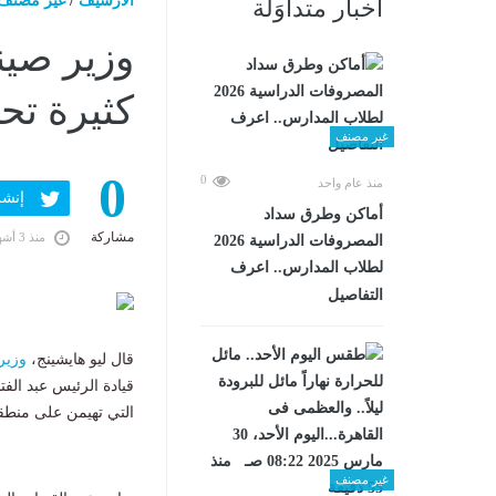
الارشيف
/
غير مصنف
أخبار متداوَلة
وزير صين
كثيرة تح
غير مصنف
0
0
منذ عام واحد
إنشر ف
أماكن وطرق سداد
مشاركة
منذ 3 أشهر
المصروفات الدراسية 2026
لطلاب المدارس.. اعرف
التفاصيل
قال ليو هايشينج،
وزير
قيادة الرئيس عبد الفت
التي تهيمن على منطق
غير مصنف