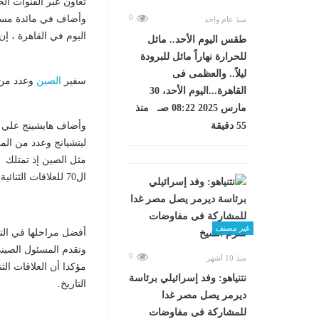
تعاون عبر القنوات ال
0
وأضاف في مائدة مستد
منذ عام واحد
اليوم في القاهرة ، إن
طقس اليوم الأحد.. مائل
للحرارة نهاراً مائل للبرودة
ليلاً.. والعظمى فى
سفير
الصين
وعدد من ا
القاهرة...اليوم الأحد، 30
مارس 2025 08:22 صـ منذ
55 دقيقة
وأضاف هايشينج علي ها
ليتشيانج وعدد من الم
مثل الصين إذ تمتلك ا
ال70 للعلاقات الثنائية إذ ترأس وفدا من الحزب الشيوعي الصيني.
غير مصنف
أفضل مراحلها في الت
وتقدم المسئول الصيني
0
منذ 10 أشهر
مؤكدا أن العلاقات ال
نتنياهو: وفد إسرائيلي برئاسة
التاريخ.
ديرمر يصل مصر غدا
للمشاركة فى مفاوضات