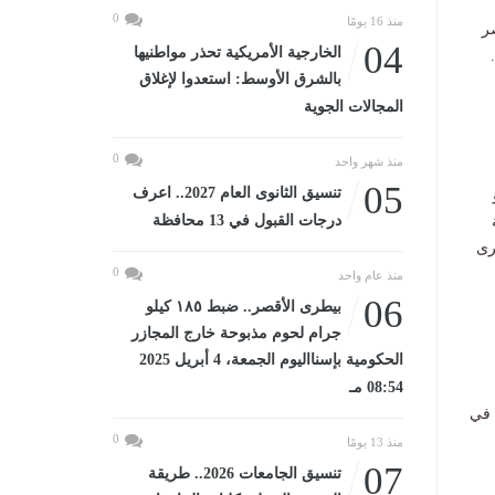
0
منذ 16 يومًا
ر
04
الخارجية الأمريكية تحذر مواطنيها
بالشرق الأوسط: استعدوا لإغلاق
المجالات الجوية
0
منذ شهر واحد
05
تنسيق الثانوى العام 2027.. اعرف
درجات القبول في 13 محافظة
رى
0
منذ عام واحد
06
بيطرى الأقصر.. ضبط ١٨٥ كيلو
جرام لحوم مذبوحة خارج المجازر
الحكومية بإسنااليوم الجمعة، 4 أبريل 2025
08:54 مـ
 في
0
منذ 13 يومًا
07
تنسيق الجامعات 2026.. طريقة