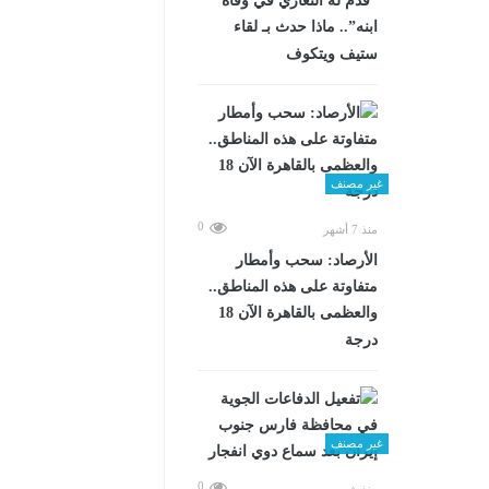
“قدم له التعازي في وفاة
ابنه”.. ماذا حدث بـ لقاء
ستيف ويتكوف
غير مصنف
0
منذ 7 أشهر
الأرصاد: سحب وأمطار
متفاوتة على هذه المناطق..
والعظمى بالقاهرة الآن 18
درجة
غير مصنف
0
منذ شهرين