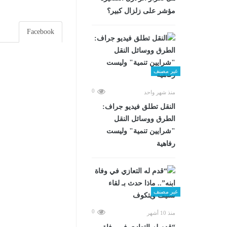
مؤشر على زلزال كبير؟
Facebook
غير مصنف
0
منذ شهر واحد
​النقل تطلق فيديو جراف:
الطرق ووسائل النقل
"شرايين تنمية" وليست
رفاهية
غير مصنف
0
منذ 10 أشهر