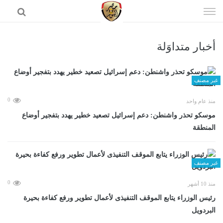
إذهب
الى
المحتوى
أخبار متداوَلة
الرئيسية
غير مصنف
0
منذ عام واحد
موسكو تحذر واشنطن: دعم إسرائيل تصعيد خطير يهدد بتفجير أوضاع
المنطقة
غير مصنف
0
منذ 10 أشهر
رئيس الوزراء يتابع الموقف التنفيذى لأعمال تطوير ورفع كفاءة بحيرة
البردويل