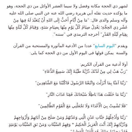
لشهر ذي الحجة مكانة وفضل ولا سيما العشر الأوائل من ذي الحجة، وهو
ما يؤكده حديث نقله أبي هريرة رضي الله عنه عن النبي صلى الله عليه
وآله وسلم والذى قال: "مَا مِنْ أَيَّامٍ أَحَبُّ إِلَى اللهِ أَنْ يُتَعَبَّدَ لَهُ فِيهَا مِنْ
عَشْرِ ذِي الحِجَّةِ؛ يَعْدِلُ صِيَامُ كُلِّ يَوْمٍ مِنْهَا بِصِيَامِ سَنَةٍ، وَقِيَامُ كُلِّ لَيْلَةٍ مِنْهَا
بِقِيَامِ لَيْلَةِ القَدْرِ" أخرجه الترمذي في "سننه".
ويقدم "
اليوم السابع
" عددا من الأدعية المأثورة والمستحبة من القرآن
والسنة يمكن قولها فى اليوم الأول من ذي الحجة كما يلى:
أولا أدعية من القرآن الكريم:
"رَبِّ هَبْ لِي مِنْ لَدُنْكَ ذُرِّيَّةً طَيِّبَةً إِنَّكَ سَمِيعُ الدُّعَاءِ"
"رَبَّنَا آمَنَّا بِمَا أَنْزَلْتَ وَاتَّبَعْنَا الرَّسُولَ فَاكْتُبْنَا مَعَ الشَّاهِدِينَ"
"رَبَّنَا مَا خَلَقْتَ هَذَا بَاطِلًا سُبْحَانَكَ فَقِنَا عَذَابَ النَّارِ"
"فَلَا تُشْمِتْ بِيَ الْأَعْدَاءَ وَلَا تَجْعَلْنِي مَعَ الْقَوْمِ الظَّالِمِينَ"
"رَبَّنَا وَأَدْخِلْهُمْ جَنَّاتِ عَدْنٍ الَّتِي وَعَدْتَهُمْ وَمَنْ صَلَحَ مِنْ آبَائِهِمْ وَأَزْوَاجِهِمْ
وَذُرِّيَّاتِهِمْ إِنَّكَ أَنْتَ الْعَزِيزُ الْحَكِيمُ * وَقِهِمُ السَّيِّئَاتِ وَمَنْ تَقِ السَّيِّئَاتِ يَوْمَئِذٍ
فَقَدْ رَحِمْتَهُ وَذَلِكَ هُوَ الْفَوْزُ الْعَظِيمُ"