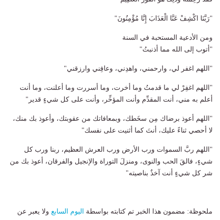
"رَبَّنَا اكْشِفْ عَنَّا الْعَذَابَ إِنَّا مُؤْمِنُونَ"
ومن الأدعية المستحبة في السنة
"أتوب إلى الله مما أذنبتُ"
"اللهم اغفر لي، وارحمني، واهدِني، وعافِني وارزقني"
"اللهم اغفِرْ لي ما قدمتُ وما أخرت، وما أسررت وما أعلنت، وما أنت
أعلم به مني، أنت المقدِّم وأنت المؤخِّر، وأنت على كل شيءٍ قدير"
"اللهم أعوذ برضاك مِن سخَطك، وبمعافاتك من عقوبتك، وأعوذ بك منك،
لا أحصي ثناءً عليك، أنتَ كما أثنيت على نفسك"
"اللهم ربَّ السموات ورب الأرض ورب العرش العظيم، ربنا ورب كل
شيءٍ، فالقَ الحب والنوى، ومنزلَ التوراة والإنجيل والفرقان، أعوذ بك من
شر كل شيءٍ أنت آخذٌ بناصيته"
ملحوظة: مضمون هذا الخبر تم كتابته بواسطة
اليوم السابع
ولا يعبر عن