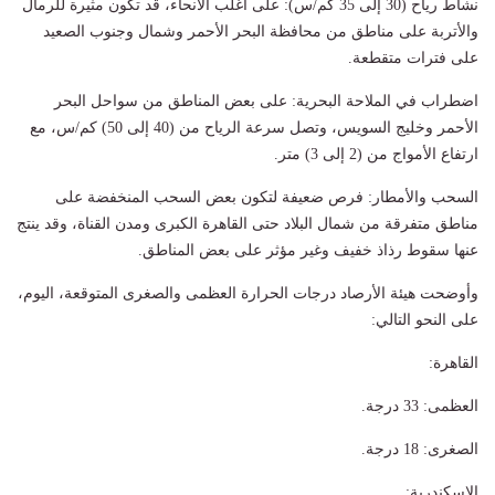
​نشاط رياح (30 إلى 35 كم/س): على أغلب الأنحاء، قد تكون مثيرة للرمال
والأتربة على مناطق من محافظة البحر الأحمر وشمال وجنوب الصعيد
على فترات متقطعة.
​اضطراب في الملاحة البحرية: على بعض المناطق من سواحل البحر
الأحمر وخليج السويس، وتصل سرعة الرياح من (40 إلى 50) كم/س، مع
ارتفاع الأمواج من (2 إلى 3) متر.
​السحب والأمطار: فرص ضعيفة لتكون بعض السحب المنخفضة على
مناطق متفرقة من شمال البلاد حتى القاهرة الكبرى ومدن القناة، وقد ينتج
عنها سقوط رذاذ خفيف وغير مؤثر على بعض المناطق.
وأوضحت هيئة الأرصاد درجات الحرارة العظمى والصغرى المتوقعة، اليوم،
على النحو التالي:
القاهرة:
​العظمى: 33 درجة.
​الصغرى: 18 درجة.
​الإسكندرية: