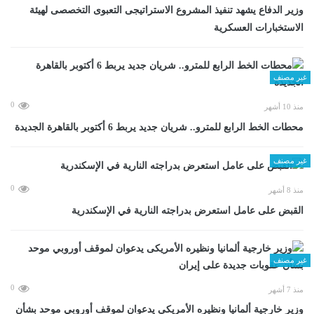
وزير الدفاع يشهد تنفيذ المشروع الاستراتيجى التعبوى التخصصى لهيئة
الاستخبارات العسكرية
غير مصنف
0
منذ 10 أشهر
محطات الخط الرابع للمترو.. شريان جديد يربط 6 أكتوبر بالقاهرة الجديدة
غير مصنف
0
منذ 8 أشهر
القبض على عامل استعرض بدراجته النارية في الإسكندرية
غير مصنف
0
منذ 7 أشهر
وزير خارجية ألمانيا ونظيره الأمريكى يدعوان لموقف أوروبي موحد بشأن