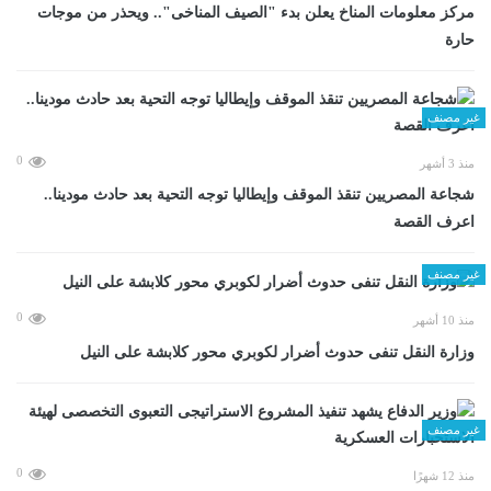
مركز معلومات المناخ يعلن بدء "الصيف المناخى".. ويحذر من موجات
حارة
غير مصنف
0
منذ 3 أشهر
شجاعة المصريين تنقذ الموقف وإيطاليا توجه التحية بعد حادث مودينا..
اعرف القصة
غير مصنف
0
منذ 10 أشهر
وزارة النقل تنفى حدوث أضرار لكوبري محور كلابشة على النيل
غير مصنف
0
منذ 12 شهرًا