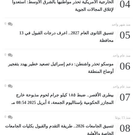
04
الخارجية الأمريكية تحذر مواطنيها بالشرق الأوسط: استعدوا
لإغلاق المجالات الجوية
0
منذ شهر واحد
05
تنسيق الثانوى العام 2027.. اعرف درجات القبول في 13
محافظة
0
منذ عام واحد
06
موسكو تحذر واشنطن: دعم إسرائيل تصعيد خطير يهدد بتفجير
أوضاع المنطقة
0
منذ عام واحد
07
بيطرى الأقصر.. ضبط ١٨٥ كيلو جرام لحوم مذبوحة خارج
المجازر الحكومية بإسنااليوم الجمعة، 4 أبريل 2025 08:54 مـ
0
منذ 15 يومًا
08
تنسيق الجامعات 2026.. طريقة التقدم والقبول بكليات الجامعات
الخاصة والأهلية