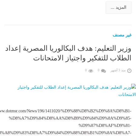
المزيد ...
غير مصنف
وزير التعليم: هدف البكالوريا المصرية إعداد
الطلاب للتفكير واجتياز الامتحانات
منذ 3 أشهر
0
0
/www.dotmsr.com/News/196/1411020/%D9%88%D8%B2%D9%8A%D8%B1-
%D8%A7%D9%84%D8%AA%D8%B9%D9%84%D9%8A%D9%85-
%D9%87%D8%AF%D9%81-
8%A8%D9%83%D8%A7%D9%84%D9%88%D8%B1%D9%8A%D8%A7-