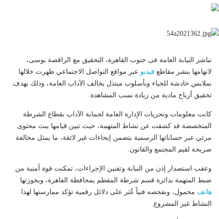
تباشر النيابة العامة فى جنوب القاهرة، التحقيق مع الراقصة بوسى،
لاتهامها بنشر مقاطع
فيديو
عبر مواقع التواصل الاجتماعي ظهرت خلالها
بملابس خادشة للحياء وبأسلوب مبتذل يخالف الآداب العامة، وذلك بهدف
تحقيق أرباح مادية من زيادة نسب المشاهدة.
كانت معلومات وتحريات الإدارة العامة لحماية الآداب بقطاع الشرطة
المتخصصة قد كشفت عن نشاط المتهمة، حيث تبين قيامها ببث محتوى
مرئي عبر حساباتها الرسمية يتضمن إيحاءات غير لائقة، ما يمثل مخالفة
صريحة لقيم المجتمع والقانون.
وعقب استصدار إذن من النيابة وتقنين الإجراءات، تمكنت قوة أمنية من
ضبط المتهمة بدائرة قسم شرطة المقطم بمحافظة القاهرة، وبحوزتها
هاتف
محمول، وبفحصه فنياً عُثر على دلائل رقمية تؤكد ممارستها لهذا
النشاط غير المشروع.