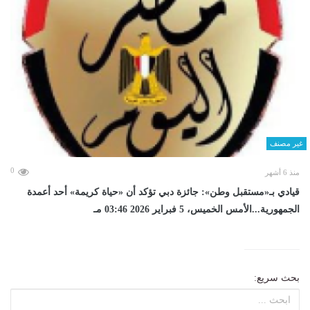
غير مصنف
0
منذ 6 أشهر
قيادي بـ«مستقبل وطن»: جائزة دبي تؤكد أن «حياة كريمة» أحد أعمدة
الجمهورية...الأمس الخميس، 5 فبراير 2026 03:46 مـ
بحث سريع: