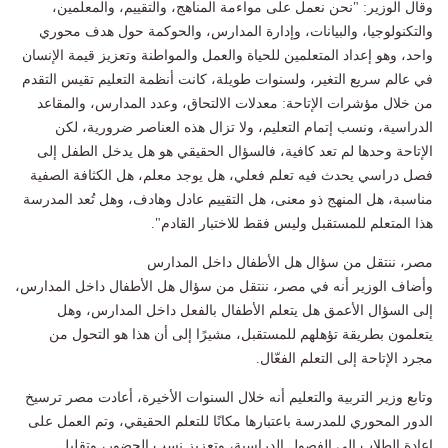
وقال الوزير: "نحن نعمل على مواءمة المناهج، والتقييم، والمعلمين،
والتكنولوجيا، والبيانات، وإدارة المدارس، والحوكمة حول هدف محوري
واحد، وهو إعداد المتعلمين للحياة والعمل والمواطنة وتعزيز قيمة الإنسان
في عالم سريع التغير، ولسنوات طويلة، كانت أنظمة التعليم تقيس التقدم
من خلال مؤشرات الإتاحة: معدلات الالتحاق، وعدد المدارس، والمقاعد
الدراسية، ونسب إتمام التعليم، ولا تزال هذه العناصر ضرورية، لكن
الإتاحة وحدها لم تعد كافية، فالسؤال الحقيقي هو هل يدخل الطفل إلى
فصل دراسي يحدث فيه تعلم فعلي، هل يوجد معلم، هل الكثافة الصفية
مناسبة، هل المنهج ذو معنى، هل التقييم عادل وهادف، وهل تُعد المدرسة
هذا المتعلم للمستقبل وليس فقط للاختبار القادم".
مصر، ننتقل من سؤال هل الأطفال داخل المدارس
وأضاف الوزير أنه في مصر، ننتقل من سؤال هل الأطفال داخل المدارس،
إلى السؤال الأعمق هل يتعلم الأطفال بالفعل داخل المدارس، وهل
يتعلمون بطريقة تؤهلهم للمستقبل، مشيرًا إلى أن هذا هو التحول من
مجرد الإتاحة إلى التعلم الفعّال.
وتابع وزير التربية والتعليم أنه خلال السنوات الأخيرة، أعادت مصر ترسيخ
الدور المحوري للمدرسة باعتبارها مكانًا للتعلم الحقيقي، وتم العمل على
إعادة الطلاب إلى الفصول الدراسية، وتعزيز نسب الحضور، وتقليل