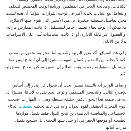
الكثافات، ومعالجة العجز في المعلمين، وزيادة الوقت المخصص للتعلم،
والتعامل مع البيانات بجدية أكبر في توجيه القرارات، مؤكدًا أن هذه ليست
مجرد تفاصيل تشغيلية صغيرة، بل هي الأسس التي يقوم عليها الإصلاح،
فلا يمكن أن يوجد نظام تعليمي جاهز للمستقبل إذا كانت المدارس فارغة،
أو الفصول غير قابلة للإدارة، أو إذا كانت السياسات تُبنى على الافتراضات
بدلًا من الأدلة.
وفي هذا السياق، أكد وزير التربية والتعليم أننا نفخر بما تحقق من تقدم،
لكننا لا نخلط بين التقدم واكتمال المهمة، مشيرًا إلى أن النجاح ليس خط
نهاية، بل مسؤولية، وعندما يثبت النظام أن التغيير ممكن، تصبح المسؤولية
أكبر.
وأضاف الوزير أنه بالنسبة لمصر، يجب أن يتحول كل إنجاز إلى أساس
للإصلاح التالي، والتحسين المستمر، والوعد الذي نفي به لأبنائنا، مشيرًا إلى
أنه في صميم هذا التحول تكمن حقيقة بسيطة وهي أن المهارات أصبحت
اليوم المحرك الحقيقي لقوة الدول، وأنه في عالم تحكمه
تطبيقات
الذكاء
الاصطناعي والمنافسة العالمية، لن تنجح الدول فقط بفضل مواردها
الطبيعية أو موقعها الجغرافي أو حتى بنيتها التحتية، بل ستنجح بفضل
قدرات أبنائها.