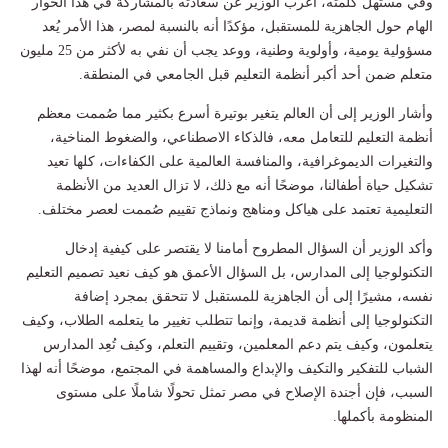
وفي مستهل كلمته، أعرب الوزير عن سعادته بالمشاركة في هذا الحوار
الهام حول الجاهزية للمستقبل، مؤكدًا أنه بالنسبة لمصر، هذا الأمر يُعد
مسؤولية يومية، وأولوية وطنية، ووعد يجب أن نفي به لأكثر من 25 مليون
متعلم ضمن أحد أكبر أنظمة التعليم قبل الجامعي في المنطقة.
وأشار الوزير إلى أن العالم يتغير بوتيرة أسرع بكثير مما صُممت معظم
أنظمة التعليم للتعامل معه، فالذكاء الاصطناعي، والضغوط المناخية،
والتغيرات الديموغرافية، والمنافسة العالمية على الكفاءات، كلها تعيد
تشكيل حياة أطفالنا، موضحًا أنه مع ذلك، لا تزال العديد من الأنظمة
التعليمية تعتمد على هياكل ومناهج ونماذج تقييم صُممت لعصر مختلف.
وأكد الوزير أن السؤال المطروح أمامنا لا يقتصر على كيفية إدخال
التكنولوجيا إلى المدارس، بل السؤال الأعمق هو كيف نعيد تصميم التعليم
نفسه، مشيرًا إلى أن الجاهزية للمستقبل لا تتحقق بمجرد إضافة
التكنولوجيا إلى أنظمة قديمة، وإنما تتطلب تغيير ما يتعلمه الطلاب، وكيف
يتعلمون، وكيف يتم دعم المعلمين، وتقييم التعلم، وكيف تُعِد المدارس
الشباب للتفكير والتكيف والإبداع والمساهمة في المجتمع، موضحًا أنه لهذا
السبب، فإن أجندة الإصلاح في مصر تمثل تحولًا شاملًا على مستوى
المنظومة بأكملها.