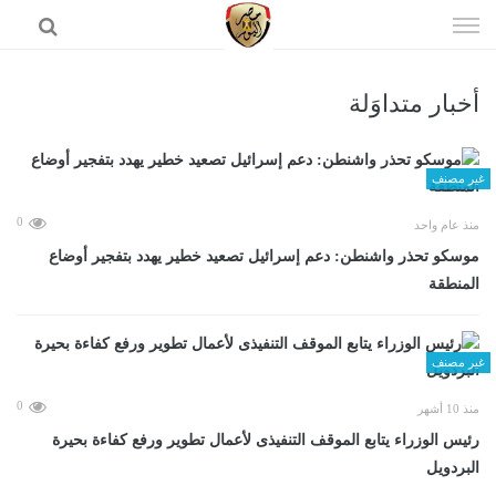
إذهب
الى
المحتوى
أخبار متداوَلة
الرئيسية
غير مصنف
0
منذ عام واحد
موسكو تحذر واشنطن: دعم إسرائيل تصعيد خطير يهدد بتفجير أوضاع
المنطقة
غير مصنف
0
منذ 10 أشهر
رئيس الوزراء يتابع الموقف التنفيذى لأعمال تطوير ورفع كفاءة بحيرة
البردويل