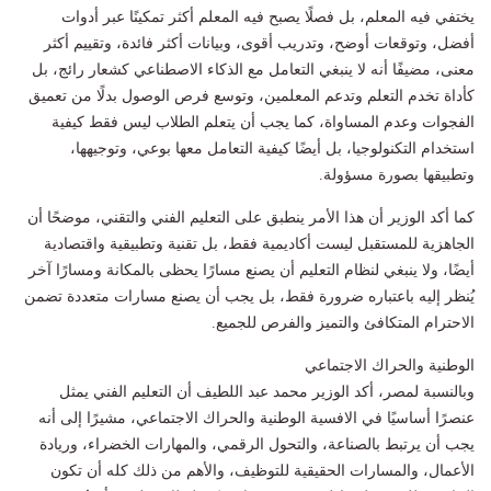
يختفي فيه المعلم، بل فصلًا يصبح فيه المعلم أكثر تمكينًا عبر أدوات
أفضل، وتوقعات أوضح، وتدريب أقوى، وبيانات أكثر فائدة، وتقييم أكثر
معنى، مضيفًا أنه لا ينبغي التعامل مع الذكاء الاصطناعي كشعار رائج، بل
كأداة تخدم التعلم وتدعم المعلمين، وتوسع فرص الوصول بدلًا من تعميق
الفجوات وعدم المساواة، كما يجب أن يتعلم الطلاب ليس فقط كيفية
استخدام التكنولوجيا، بل أيضًا كيفية التعامل معها بوعي، وتوجيهها،
وتطبيقها بصورة مسؤولة.
كما أكد الوزير أن هذا الأمر ينطبق على التعليم الفني والتقني، موضحًا أن
الجاهزية للمستقبل ليست أكاديمية فقط، بل تقنية وتطبيقية واقتصادية
أيضًا، ولا ينبغي لنظام التعليم أن يصنع مسارًا يحظى بالمكانة ومسارًا آخر
يُنظر إليه باعتباره ضرورة فقط، بل يجب أن يصنع مسارات متعددة تضمن
الاحترام المتكافئ والتميز والفرص للجميع.
الوطنية والحراك الاجتماعي
وبالنسبة لمصر، أكد الوزير محمد عبد اللطيف أن التعليم الفني يمثل
عنصرًا أساسيًا في الافسية الوطنية والحراك الاجتماعي، مشيرًا إلى أنه
يجب أن يرتبط بالصناعة، والتحول الرقمي، والمهارات الخضراء، وريادة
الأعمال، والمسارات الحقيقية للتوظيف، والأهم من ذلك كله أن تكون