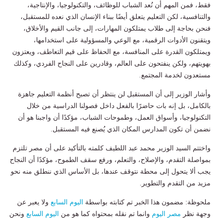
فقط، فمن المهم أن نُعد الشباب للوظائف، والتكنولوجيا، والإنتاجية،
والتنافسية، لكن التعليم يتعلق أيضًا ببناء الإنسان الذي نعده للمستقبل،
فنحن بحاجة إلى طلاب يمتلكون المهارات، إلى جانب القيم والأخلاق،
ويتقنون الأدوات الرقمية، مع الوعي والمسؤولية على استخدامها،
ويمتلكون القدرة على المنافسة، مع الحفاظ على قيم التعاطف، ويعتزون
بهويتهم، ولكن ينفتحون على العالم، وقادرين على النجاح الفردي، وكذلك
مستعدون لخدمة المجتمع.
وأشار الوزير إلى أن المستقبل لن ينتظر أن تصبح أنظمة التعليم جاهزة
بالكامل، بل إنه بات حاضرًا بالفعل داخل فصولنا الدراسية من خلال
التكنولوجيا، وأسواق العمل، وطموحات الشباب، مؤكدًا أن واجبنا هو أن
نضمن أن تكون المدارس المكان الذي يُصنع فيه المستقبل.
واختتم السيد الوزير محمد عبد اللطيف كلمته بالتأكيد على أن مصر تلتزم
بمواصلة التقدم، والإصلاح، والتعلم، ورفع سقف الطموح، مؤكدًا أن النجاح
يجب ألا يتحول إلى محطة نتوقف عندها، بل الأساس الذي ننطلق منه نحو
مزيد من التقدم والتطوير.
ملحوظة: مضمون هذا الخبر تم كتابته بواسطة
اليوم السابع
ولا يعبر عن
وجهة نظر
مصر اليوم
وانما تم نقله بمحتواه كما هو من
اليوم السابع
ونحن