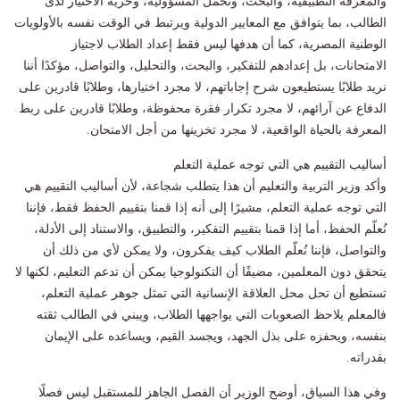
والمعرفة التطبيقية، والبحث، وتحمل المسؤولية، وحرية الاختيار لدى
الطالب، بما يتوافق مع المعايير الدولية ويرتبط في الوقت نفسه بالأولويات
الوطنية المصرية، كما أن هدفها ليس فقط إعداد الطلاب لاجتياز
الامتحانات، بل إعدادهم للتفكير، والبحث، والتحليل، والتواصل، مؤكدًا أننا
نريد طلابًا يستطيعون شرح إجاباتهم، لا مجرد اختيارها، وطلابًا قادرين على
الدفاع عن آرائهم، لا مجرد تكرار فقرة محفوظة، وطلابًا قادرين على ربط
المعرفة بالحياة الواقعية، لا مجرد تخزينها من أجل الامتحان.
أساليب التقييم هي التي توجه عملية التعلم
وأكد وزير التربية والتعليم أن هذا يتطلب شجاعة، لأن أساليب التقييم هي
التي توجه عملية التعلم، مشيرًا إلى أنه إذا قمنا بتقييم الحفظ فقط، فإننا
نُعلّم الحفظ، أما إذا قمنا بتقييم التفكير، والتطبيق، والاستناد إلى الأدلة،
والتواصل، فإننا نُعلّم الطلاب كيف يفكرون، ولا يمكن لأي من ذلك أن
يتحقق دون المعلمين، مضيفًا أن التكنولوجيا يمكن أن تدعم التعليم، لكنها لا
تستطيع أن تحل محل العلاقة الإنسانية التي تمثل جوهر عملية التعلم،
فالمعلم يلاحظ الصعوبات التي يواجهها الطلاب، ويبني في الطالب ثقته
بنفسه، ويحفزه على بذل الجهد، ويجسد القيم، ويساعده على الإيمان
بقدراته.
وفي هذا السياق، أوضح الوزير أن الفصل الجاهز للمستقبل ليس فصلًا