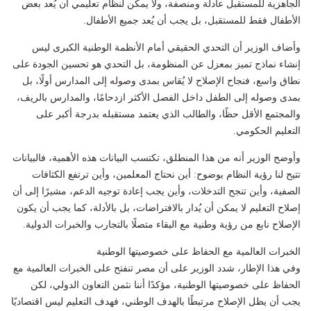
الجاهزية للمستقبل عادلة ومنصفة، ولا يمكن لنظام تعليمي أن يُعد بعض
الأطفال فقط للمستقبل، بل يجب أن يُعد جميع الأطفال.
وأضاف الوزير أن التحدي الحقيقي أمام الأنظمة الوطنية الكبرى ليس
إنشاء نماذج تميز بمعزل عن المنظومة، بل التحدي هو تحسين الجودة على
نطاق واسع، فنجاح الإصلاح لا يُقاس بمدى وصوله إلى المدارس أولًا، بل
بمدى وصوله إلى الطفل داخل الفصل الأكثر ازدحامًا، والمدارس بالريف،
والمجتمع الأقل حظًا، والطالب الذي يعتمد مستقبله بدرجة أكبر على
التعليم الحكومي.
وأوضح الوزير أنه من هذا المنطلق، تكتسب البيانات هذه الأهمية، فالبيانات
تتيح لنا رؤية النظام بوضوح: أين نحتاج المعلمين، وأين ترتفع الكثافات
الصفية، وأين تنجح التدخلات، وأين يجب إعادة توجيه الدعم، مشيرًا إلى أن
إصلاح التعليم لا يمكن أن يُدار بالافتراضات، بل بالأدلة، كما يجب أن يكون
الإصلاح نابع من رؤية وطنية مع البقاء متصلًا بالتجارب والخبرات الدولية.
الخبرات العالمية مع الحفاظ على خصوصيتها الوطنية
وفي هذا الإطار، شدد الوزير على أن مصر تنفتح على الخبرات العالمية مع
الحفاظ على خصوصيتها الوطنية، مؤكدًا أننا نثمن التعاون الدولي، لكن
يجب أن يظل الإصلاح مرتبطًا بالهدف الوطني، فهدف التعليم ليس اقتصاديًا