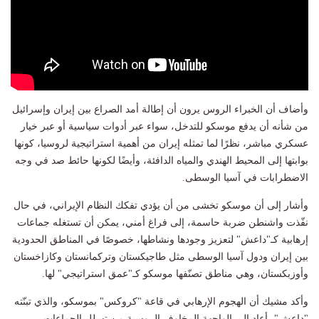
وأضاف أن الخبراء الروس يرون أن إطالة أمد الصراع بين إيران وإسرائيل
من شأنه أن يدفع موسكو للتدخل، سواء عبر أدوات سياسية أو عبر خيار
عسكري مباشر، نظرًا لما تمثله إيران من أهمية استراتيجية لروسيا، كونها
بوابتها إلى المحيط الهندي والمياه الدافئة، وأيضًا لكونها حائط صد في وجه
الاضطرابات في آسيا الوسطى.
وأشار إلى أن موسكو تخشى من أن يؤدي تفكك النظام الإيراني، في حال
نفّذت واشنطن ضربة حاسمة، إلى فراغ أمني، يمكن أن تستغله جماعات
إرهابية كـ"داعش" لتعزيز وجودها ونشاطها، خصوصًا في المناطق الحدودية
بين إيران ودول آسيا الوسطى مثل طاجيكستان وتركمانستان وكازاخستان
وأوزبكستان، وهي مناطق تصنّفها موسكو كـ"عمق استراتيجي" لها.
وأكد مشيك أن الهجوم الإرهابي في قاعة "كروكس" بموسكو، والذي تبنّته
"داعش"، أعاد إلى الواجهة المخاوف الروسية من تسلل الجماعات