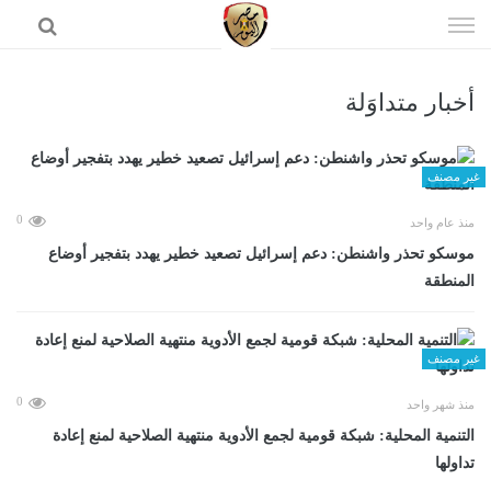
إذهب
الى
المحتوى
أخبار متداوَلة
الرئيسية
غير مصنف
0
منذ عام واحد
موسكو تحذر واشنطن: دعم إسرائيل تصعيد خطير يهدد بتفجير أوضاع
المنطقة
غير مصنف
0
منذ شهر واحد
التنمية المحلية: شبكة قومية لجمع الأدوية منتهية الصلاحية لمنع إعادة
تداولها