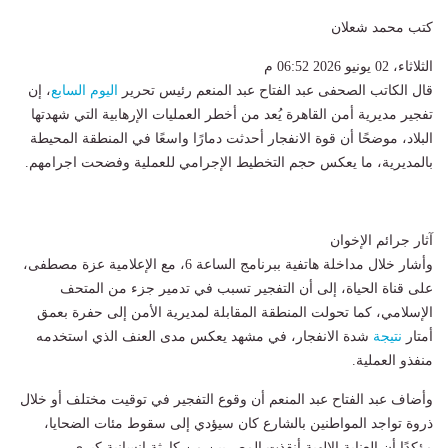
كتب محمد شعلان
الثلاثاء، 02 يونيو 2026 06:52 م
قال الكاتب الصحفى عبد الفتاح عبد المنعم رئيس تحرير
اليوم السابع
، إن
تفجير مديرية أمن القاهرة يُعد من أخطر العمليات الإرهابية التي شهدتها
البلاد، موضحًا أن قوة الانفجار أحدثت دمارًا واسعًا في المنطقة المحيطة
بالمديرية، ما يعكس حجم التخطيط الإجرامي للعملية وفضحت اجرامهم.
آثار جرائم الإخوان
وأشار خلال مداخلة هاتفية ببرنامج الساعة 6، مع الإعلامية عزة مصطفى،
على قناة الحياة، إلى أن التفجير تسبب في تدمير جزء من المتحف
الإسلامي، كما تحولت المنطقة المقابلة لمديرية الأمن إلى حفرة بعمق
أمتار
نتيجة
شدة الانفجار، في مشهد يعكس مدى العنف الذي استخدمه
منفذو العملية.
وأضاف عبد الفتاح عبد المنعم أن وقوع التفجير في توقيت مختلف أو خلال
ذروة تواجد المواطنين بالشارع كان سيؤدي إلى سقوط مئات الضحايا،
مؤكدًا أن العناية الإلهية أنقذت المصريين من كارثة إنسانية كبرى.