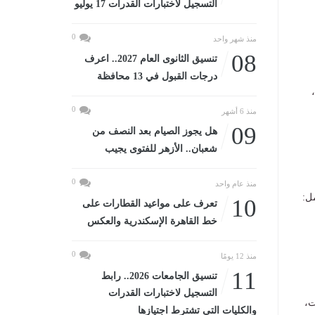
التسجيل لاختبارات القدرات 17 يوليو
0
منذ شهر واحد
08
تنسيق الثانوى العام 2027.. اعرف
درجات القبول في 13 محافظة
0
منذ 6 أشهر
09
هل يجوز الصيام بعد النصف من
شعبان.. الأزهر للفتوى يجيب
0
منذ عام واحد
ل:
10
تعرف على مواعيد القطارات على
خط القاهرة الإسكندرية والعكس
0
منذ 12 يومًا
11
تنسيق الجامعات 2026.. رابط
التسجيل لاختبارات القدرات
ت،
والكليات التى تشترط اجتيازها