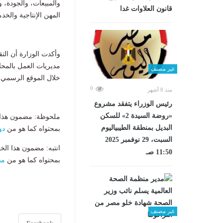
والمبيعات، والجودة، 
قانون العلاوات غدا
المهن الإنتاجية والخد
وأكدت الوزارة أن التق
مديريات العمل بالمحاف
غير مصنف
خلال الموقع الرسمي ل
0
منذ 8 أشهر
رئيس الوزراء يتفقد مشروع
«روضة السيدة 2» للسكن
ملحوظة: مضمون هذا ا
البديل بمنطقة الطيبياليوم
بمحتواه كما هو من
دو
السبت، 29 نوفمبر 2025
انتبه: مضمون هذا الخ
11:50 صـ
بمحتواه كما هو من
مص
غير مصنف