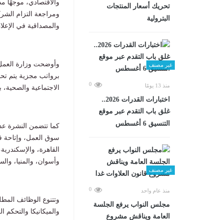
والاقتصادي، موجهًا مد
تحريك أسعار المنتجات
ومراجعة التزام الشرك
البترولية
والمصداقية في الإعلا
وأوضحت وزارة العمل،
غير مصنف
برواتب مجزية يتم تحد
0
منذ 13 يومًا
الاجتماعية والصحية، 
اختبارات القدرات 2026..
غلق باب التقدم عبر موقع
التنسيق 6 أغسطس
كما تتضمن النشرة عد
سوق العمل، وإتاحة ف
القاهرة، والإسكندرية
وأسوان، والمنيا، والس
غير مصنف
0
منذ عام واحد
وتتنوع الوظائف المطل
مجلس النواب يرفع الجلسة
والميكانيكا والتحكم ا
العامة ويناقش مشروع