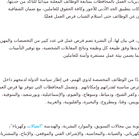
يريات العمل بالمحافظات بمتابعة الوظائف المعلنة ميدانيًا للتأكد من جديتها،
ات بتطبيق الحد الأدنى للأجور وكافة الحقوق للعاملين، مع ضمان الشفافية
ن عن الوظائف حتى استلام الشباب فرص العمل فعليًا.
 في بيان لها، أن النشرة تضم فرص عمل في عدد كبير من التخصصات والمهن،
يدها وفق طبيعة كل وظيفة ونتائج المقابلات الشخصية، مع توفير التأمينات
بما يضمن بيئة عمل مستقرة وآمنة للعاملين.
دًا من الوظائف المخصصة لذوي الهمم، في إطار سياسة الدولة لدمجهم داخل
رص مناسبة لقدراتهم وإمكاناتهم...وتشمل المحافظات التي تتوفر بها فرص العم
، وكفر الشيخ، ودمياط، وسوهاج، والفيوم، والإسماعيلية، وبورسعيد، والمنوفية،
ويس، وقنا، ومطروح، والبحيرة، والقليوبية، والغربية..
وبة بين مجالات التسويق، والموارد البشرية، والهندسة "
اتصالات
وكهرباء"،
لكهربائي، والصيانة، والمحاسبة، والإشراف الفني والموقعي، والإنتاج، والمشتريا