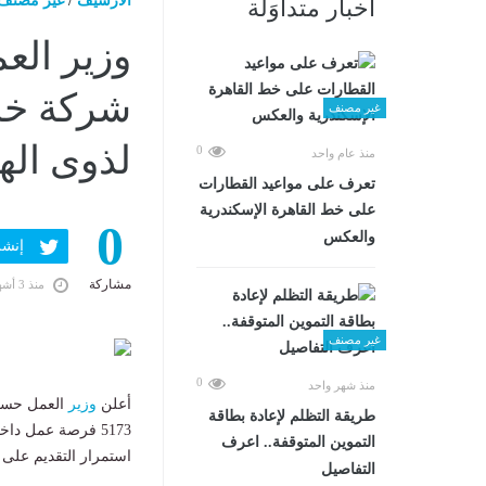
الارشيف
/
غير مصنف
أخبار متداوَلة
غير مصنف
لذوى اله
0
منذ عام واحد
تعرف على مواعيد القطارات
على خط القاهرة الإسكندرية
0
والعكس
إنشر ف
مشاركة
منذ 3 أشهر
غير مصنف
0
منذ شهر واحد
أعلن
وزير
العمل حسن ر
طريقة التظلم لإعادة بطاقة
التموين المتوقفة.. اعرف
استمرار التقديم على ال
التفاصيل