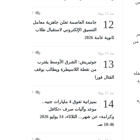
من
0
منذ 13 يومًا
12
جامعة العاصمة تعلن جاهزية معامل
التنسيق الإلكتروني لاستقبال طلاب
بر
ثانوية عامة 2026
 من
0
منذ 15 يومًا
13
جوتيريش: الشرق الأوسط يقترب
من نقطة اللاسيطرة ويطالب بوقف
قله
القتال فورا
.
0
منذ 15 يومًا
14
ة.
بميزانية تفوق 4 مليارات جنيه..
موعد وآليات صرف «تكافل
وكرامة» عن شهر... الثلاثاء، 14 يوليو 2026
10:46 صـ
0