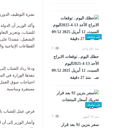
نشرة التوظيف الدوري
وأكد الوزير أن الدول
للشباب، وتعزيز التعاو
غير مصنف
التشغيل، مشددًا على 
القطاعات الإنتاجية وا
0
منذ عام واحد
حظك اليوم.. توقعات الابراج
الأحد 13-4-2025اليوم
ودعا رداد الشباب إل
السبت، 12 أبريل 2025 09:52
تنفذها الوزارة في ال
صـ منذ 27 دقيقة
احتياجات سوق العمل ا
مستقرة ومناسبة.
غير مصنف
فرص عمل للشباب بال
0
منذ 10 أشهر
وأشار الوزير إلى أن
سعر بنزين 92 بعد قرار