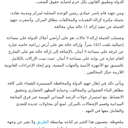
الدولة وتطبيق القانون بكل حزم لحماية حقوق الشعب..
​ومن جهته قام ياسر حمادي رئيس الوحدة المحلية لمركز ومدينة نقادة،
بحملة مكبرة لإزالة التعديات والمخالفات بنطاق المركز، وأسفرت جهود
الحملة عن تنفيذ إزالة 11 حالة مبانٍ مخالفة..
وشملت الحملة إزالة 9 حالات تعدٍ على أراضي أملاك الدولة على مساحة
إجمالية بلغت 1425 متراً، وإزالة حالة تعدٍ على أرض زراعية خاصة عبارة
عن غرفة على مساحة 9 أمتار، بالإضافة إلى إزالة حالة تعدٍ على الشارع
العام عبارة عن بوابة على مساحة 9 أمتار، حيث تمت الإزالات بالكامل
بالتنسيق مع الأجهزة الأمنية والجهات المعنية، وتم إتخاذ الإجراءات القانونية
اللازمة حيال المخالفين..
​ويأتي ذلك في إطار جهود الدولة والمحافظة المستمرة للقضاء على كافة
مظاهر البناء العشوائي والمخالف، وحماية المظهر الحضاري وتحقيق
الانضباط، مع استمرار جولات الرصد الميداني اليومية عبر فرق المتابعة
الميدانية وقسم الإشغالات بالمركز، لمنع أي محاولات جديدة للتعدي
والتعامل معها في المهد...
ملحوظة: مضمون هذا الخبر تم كتابته بواسطة
الطريق
ولا يعبر عن وجهة