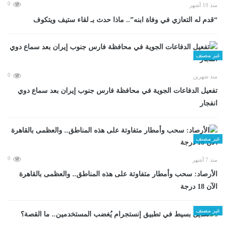
0
منذ 10 أشهر
“قدم له التعازي في وفاة ابنه”.. ماذا حدث بـ لقاء ستيف ويتكوف
غير مصنف
0
منذ شهرين
تفعيل الدفاعات الجوية في محافظة فارس جنوب إيران بعد سماع دوي
انفجار
غير مصنف
0
منذ 7 أشهر
الأرصاد: سحب وأمطار متفاوتة على هذه المناطق.. والعظمى بالقاهرة
الآن 18 درجة
غير مصنف