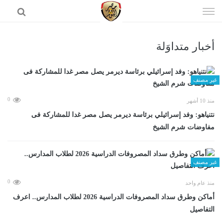
إذهب
الى
المحتوى
أخبار متداوَلة
الرئيسية
غير مصنف
0
منذ 10 أشهر
نتنياهو: وفد إسرائيلي برئاسة ديرمر يصل مصر غدا للمشاركة فى
مفاوضات شرم الشيخ
غير مصنف
0
منذ عام واحد
أماكن وطرق سداد المصروفات الدراسية 2026 لطلاب المدارس.. اعرف
التفاصيل