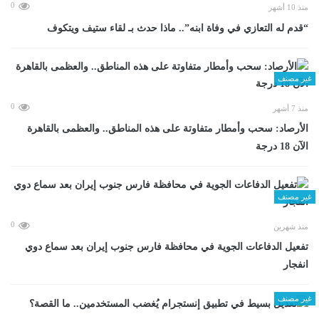
0
منذ 10 أشهر
“قدم له التعازي في وفاة ابنه”.. ماذا حدث بـ لقاء ستيف ويتكوف
غير مصنف
0
منذ 7 أشهر
الأرصاد: سحب وأمطار متفاوتة على هذه المناطق.. والعظمى بالقاهرة
الآن 18 درجة
غير مصنف
0
منذ شهرين
تفعيل الدفاعات الجوية في محافظة فارس جنوب إيران بعد سماع دوي
انفجار
غير مصنف