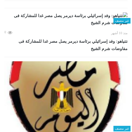
غير مصنف
0
منذ 10 أشهر
نتنياهو: وفد إسرائيلي برئاسة ديرمر يصل مصر غدا للمشاركة فى
مفاوضات شرم الشيخ
غير مصنف