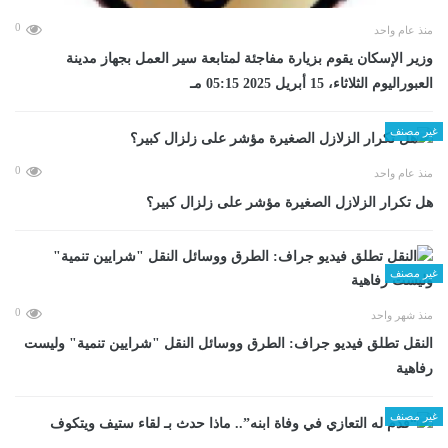
0
منذ عام واحد
وزير الإسكان يقوم بزيارة مفاجئة لمتابعة سير العمل بجهاز مدينة
العبوراليوم الثلاثاء، 15 أبريل 2025 05:15 مـ
غير مصنف
0
منذ عام واحد
هل تكرار الزلازل الصغيرة مؤشر على زلزال كبير؟
غير مصنف
0
منذ شهر واحد
​النقل تطلق فيديو جراف: الطرق ووسائل النقل "شرايين تنمية" وليست
رفاهية
غير مصنف