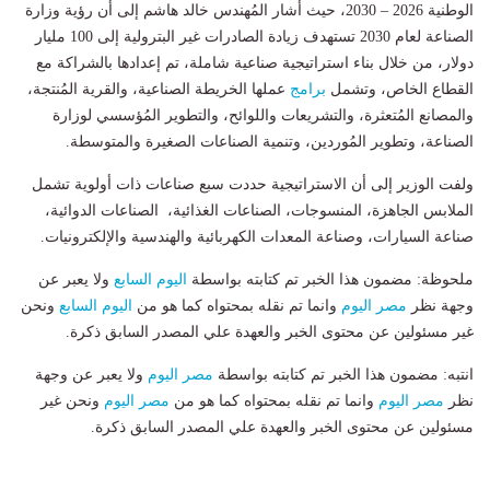
الوطنية 2026 – 2030، حيث أشار المُهندس خالد هاشم إلى أن رؤية وزارة
الصناعة لعام 2030 تستهدف زيادة الصادرات غير البترولية إلى 100 مليار
دولار، من خلال بناء استراتيجية صناعية شاملة، تم إعدادها بالشراكة مع
القطاع الخاص، وتشمل
برامج
عملها الخريطة الصناعية، والقرية المُنتجة،
والمصانع المُتعثرة، والتشريعات واللوائح، والتطوير المُؤسسي لوزارة
الصناعة، وتطوير المُوردين، وتنمية الصناعات الصغيرة والمتوسطة.
ولفت الوزير إلى أن الاستراتيجية حددت سبع صناعات ذات أولوية تشمل
الملابس الجاهزة، المنسوجات، الصناعات الغذائية، الصناعات الدوائية،
صناعة السيارات، وصناعة المعدات الكهربائية والهندسية والإلكترونيات.
ملحوظة: مضمون هذا الخبر تم كتابته بواسطة
اليوم السابع
ولا يعبر عن
وجهة نظر
مصر اليوم
وانما تم نقله بمحتواه كما هو من
اليوم السابع
ونحن
غير مسئولين عن محتوى الخبر والعهدة علي المصدر السابق ذكرة.
انتبه: مضمون هذا الخبر تم كتابته بواسطة
مصر اليوم
ولا يعبر عن وجهة
نظر
مصر اليوم
وانما تم نقله بمحتواه كما هو من
مصر اليوم
ونحن غير
مسئولين عن محتوى الخبر والعهدة علي المصدر السابق ذكرة.